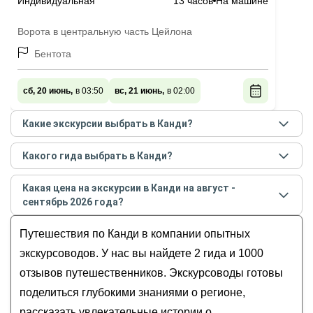
Индивидуальная
13 часов
На машине
Ворота в центральную часть Цейлона
Бентота
сб, 20 июнь,
в 03:50
вс, 21 июнь,
в 02:00
Какие экскурсии выбрать в Канди?
Самые популярные экскурсии
в Канди
в
августе -
Какого гида выбрать в Канди?
сентябре
2026
года:
Лучшие гиды
в Канди
по рейтингу и отзывам в
Канди — королевство в тропиках
Какая цена на экскурсии в Канди на август -
августе
2026
года:
сентябрь 2026 года?
Рифай
Стоимость экскурсии
в Канди
на
август - сентябрь
Оксана
Путешествия по Канди в компании опытных
2026
года от
380
до
380
USD
экскурсоводов. У нас вы найдете 2 гида и 1000
отзывов путешественников. Экскурсоводы готовы
поделиться глубокими знаниями о регионе,
рассказать увлекательные истории о