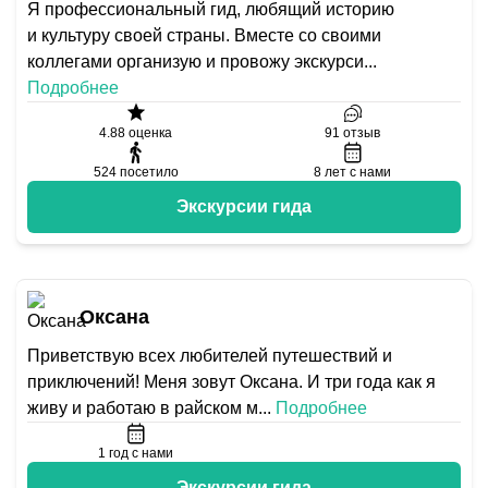
Я профессиональный гид, любящий историю
и культуру своей страны. Вместе со своими
коллегами организую и провожу экскурси
...
Подробнее
4.88
оценка
91
отзыв
524
посетило
8
лет с нами
Экскурсии гида
Оксана
Приветствую всех любителей путешествий и
приключений! Меня зовут Оксана. И три года как я
живу и работаю в райском м
...
Подробнее
1
год с нами
Экскурсии гида