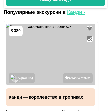
Популярные экскурсии в
Канди
›
$ 380
Рифай
/ Гид
4.94
/ 34 отзыва
Канди — королевство в тропиках