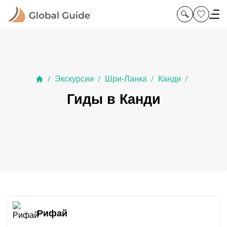
Экскурсии
Шри-Ланка
Канди
/
/
/
/
Гиды в Канди
Рифай