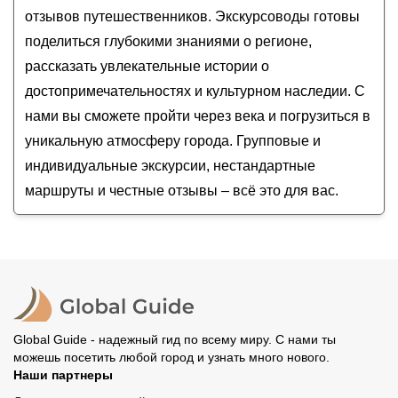
Курбан
Главное в Стамбуле: Айя-София, Голубая
отзывов путешественников. Экскурсоводы готовы
Гюркан
мечеть, Цистерна Базилика и площадь
поделиться глубокими знаниями о регионе,
Ипподром
рассказать увлекательные истории о
Однодневный побег из Стамбула на Принцевы
достопримечательностях и культурном наследии. С
острова
нами вы сможете пройти через века и погрузиться в
уникальную атмосферу города. Групповые и
индивидуальные экскурсии, нестандартные
маршруты и честные отзывы – всё это для вас.
Global Guide - надежный гид по всему миру. С нами ты
можешь посетить любой город и узнать много нового.
Наши партнеры