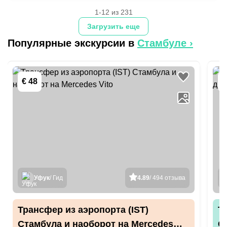
1-12 из 231
Загрузить еще
Популярные экскурсии в
Стамбуле
›
€ 48
-
Уфук
/ Гид
4.89
/ 494 отзыва
Трансфер из аэропорта (IST)
​
Стамбула и наоборот на Mercedes
С