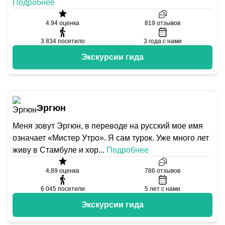
Подробнее
4.94
оценка
819
отзывов
3 834
посетило
3
года с нами
Экскурсии гида
Эргюн
Меня зовут Эргюн, в переводе на русский мое имя
означает «Мистер Утро». Я сам турок. Уже много лет
живу в Стамбуле и хор
...
Подробнее
4.89
оценка
786
отзывов
6 045
посетили
5
лет с нами
Экскурсии гида