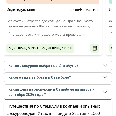
Vito
Индивидуальная
1 час
На машине
Инд
Без суеты и стресса доехать до центральной части
Доб
города — районов Фатих, Султанахмет, Бейоглу,
авт
Балат
у аэропорта или вашего места проживания
сб, 20 июнь,
в 19:21
сб, 20 июнь,
в 21:00
сб,
Какие экскурсии выбрать в Стамбуле?
Самые популярные экскурсии
в Стамбуле
в
Какого гида выбрать в Стамбуле?
августе - сентябре
2026
года:
Лучшие гиды
в Стамбуле
по рейтингу и отзывам в
Трансфер из аэропорта (IST) Стамбула и
Какая цена на экскурсии в Стамбуле на август -
августе
2026
года:
наоборот на Mercedes Vito
сентябрь 2026 года?
Сабри
​​Трансфер из любого аэропорта Стамбула с
Стоимость экскурсии
в Стамбуле
на
август -
Гаджи
Путешествия по Стамбулу в компании опытных
другом
сентябрь
2026
года от
6
до
2 950
EUR
Махмут
Большое путешествие по Стамбулу
экскурсоводов. У нас вы найдете 231 гид и 1000