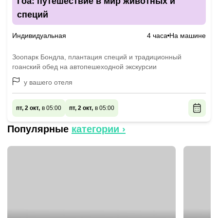
Гоа: путешествие в мир животных и
специй
Индивидуальная
4 часа
На машине
Зоопарк Бондла, плантация специй и традиционный
гоанский обед на автопешеходной экскурсии
у вашего отеля
пт, 2 окт,
в 05:00
пт, 2 окт,
в 05:00
Популярные
категории ›