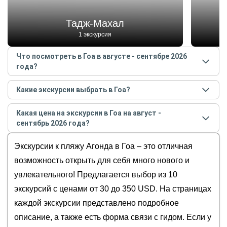
Тадж-Махал
1 экскурсия
Что посмотреть в Гоа в августе - сентябре 2026
года?
Самые популярные места
в Гоа
в
августе -
Какие экскурсии выбрать в Гоа?
сентябре
2026
года:
Самые популярные экскурсии
в Гоа
в
августе -
Тадж-Махал
Какая цена на экскурсии в Гоа на август -
сентябре
2026
года:
Водопад Дудхсагар
сентябрь 2026 года?
Из Гоа в Хампи: двухдневная экскурсия
Плантация специй Sahakari
Стоимость экскурсии
в Гоа
на
август - сентябрь
Однодневная индивидуальная поездка из Гоа в
Экскурсии к пляжу Агонда в Гоа – это отличная
Церковь Непорочного зачатия Девы Марии в
2026
года от
30
до
350
USD
штат Махараштра
Панаджи
возможность открыть для себя много нового и
Из Гоа — в колоритную Карнатаку
Кафедральный собор Святой Екатерины
увлекательного! Предлагается выбор из 10
с погружением в традиции индуизма
экскурсий с ценами от 30 до 350 USD. На страницах
Весь Гоа за один день: индивидуальная
каждой экскурсии представлено подробное
экскурсия
описание, а также есть форма связи с гидом. Если у
Райские пляжи Южного Гоа