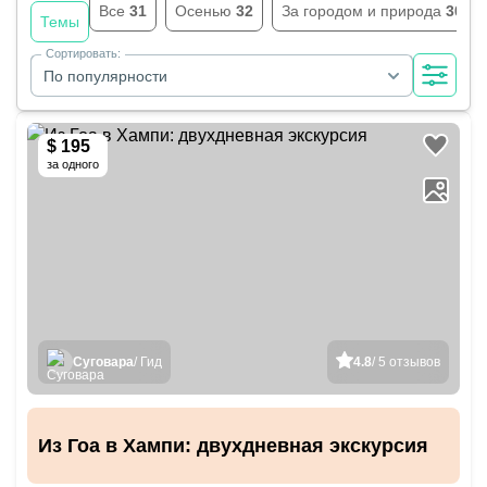
Все
31
Осенью
32
За городом и природа
30
Темы
Сортировать:
По популярности
$ 195
за одного
Суговара
/ Гид
4.8
/ 5 отзывов
Из Гоа в Хампи: двухдневная экскурсия