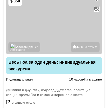
$ 350
Александр
/ Гид
4.91
/ 23 отзыва
Весь Гоа за один день: индивидуальная
экскурсия
Индивидуальная
10 часов
На машине
Джиппинг в джунглях, водопад Дудхсагар, плантация
специй, храмы Гоа и самое интересное о штате
в вашем отеле