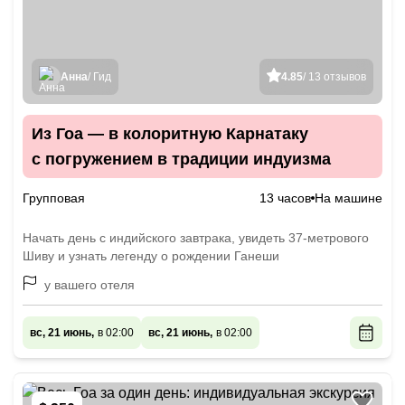
Анна
/ Гид
4.85
/ 13 отзывов
Из Гоа — в колоритную Карнатаку
с погружением в традиции индуизма
Групповая
13 часов
На машине
Начать день с индийского завтрака, увидеть 37-метрового
Шиву и узнать легенду о рождении Ганеши
у вашего отеля
вс, 21 июнь,
в 02:00
вс, 21 июнь,
в 02:00