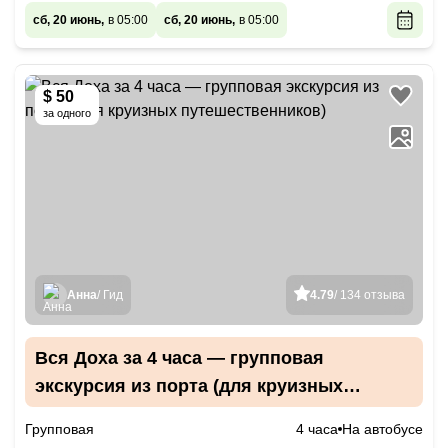
сб, 20 июнь,
в 05:00
сб, 20 июнь,
в 05:00
$ 50
за одного
Анна
/ Гид
4.79
/ 134 отзыва
Вся Доха за 4 часа — групповая
экскурсия из порта (для круизных
путешественников)
Групповая
4 часа
На автобусе