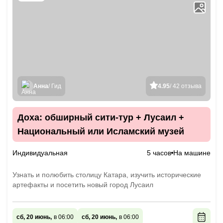
Анна
/ Гид
4.95
/ 42 отзыва
Доха: обширный сити-тур + Лусаил +
Национальный или Исламский музей
Индивидуальная
5 часов
На машине
Узнать и полюбить столицу Катара, изучить исторические
артефакты и посетить новый город Лусаил
сб, 20 июнь,
в 06:00
сб, 20 июнь,
в 06:00