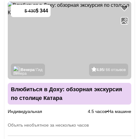
$ 344
$ 430
-
20
%
Венера
/ Гид
4.95
/ 66 отзывов
Влюбиться в Доху: обзорная экскурсия
по столице Катара
Индивидуальная
4.5 часов
На машине
Объять необъятное за несколько часов