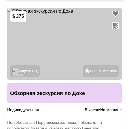
$ 375
Мария
/ Гид
4.96
/ 70 отзывов
Обзорная экскурсия по Дохе
Индивидуальная
5 часов
На машине
Полюбоваться Персидским заливом, побывать на
колоритном базаре и увидеть местную Венецию