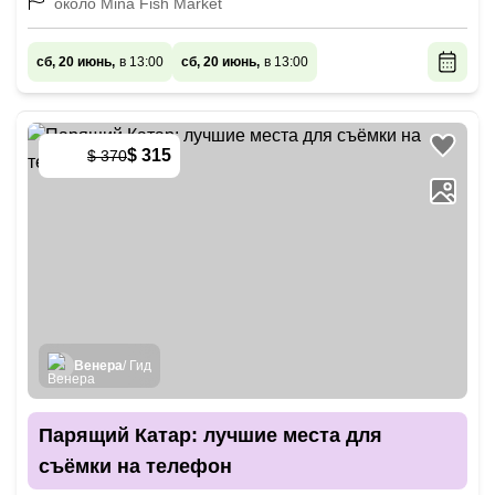
около Mina Fish Market
сб, 20 июнь,
в 13:00
сб, 20 июнь,
в 13:00
$ 315
$ 370
-
15
%
Венера
/ Гид
Парящий Катар: лучшие места для
съёмки на телефон