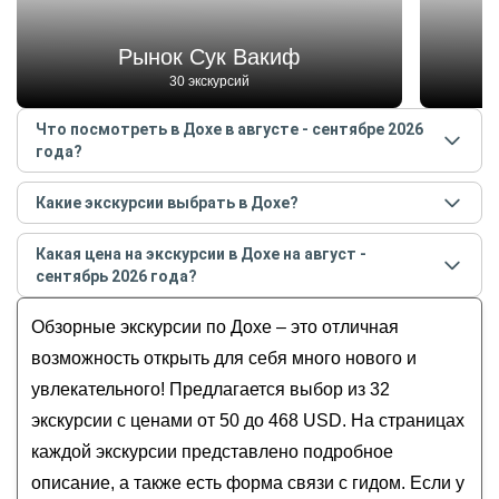
Рынок Сук Вакиф
30 экскурсий
Что посмотреть в Дохе в августе - сентябре 2026
года?
Самые популярные места
в Дохе
в
августе -
Какие экскурсии выбрать в Дохе?
сентябре
2026
года:
Самые популярные экскурсии
в Дохе
в
августе -
Рынок Сук Вакиф
Какая цена на экскурсии в Дохе на август -
сентябре
2026
года:
Жемчужный остров
сентябрь 2026 года?
Влюбиться в Доху: обзорная экскурсия в мини-
Культурная деревня
Стоимость экскурсии
в Дохе
на
август - сентябрь
группе по столице Катара
Обзорные экскурсии по Дохе – это отличная
Набережная Корниш
2026
года от
50
до
468
USD
Путешествие по Дохе, или Катар от Q до R
Золотая мечеть
возможность открыть для себя много нового и
Групповая экскурсия по современной Дохе
увлекательного! Предлагается выбор из 32
Водная экскурсия вокруг вечерней Дохи
экскурсии с ценами от 50 до 468 USD. На страницах
Влюбиться в Доху: обзорная экскурсия
каждой экскурсии представлено подробное
по столице Катара
описание, а также есть форма связи с гидом. Если у