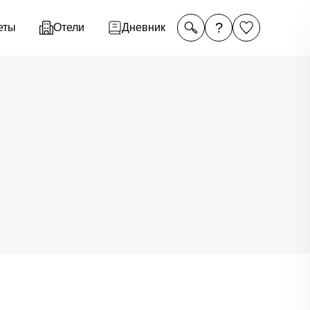
?
еты
Отели
Дневник