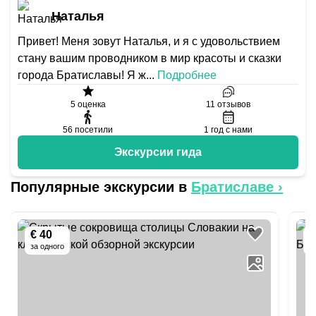
Наталья
Привет! Меня зовут Наталья, и я с удовольствием
стану вашим проводником в мир красоты и сказки
города Братиславы! Я ж
...
Подробнее
5
оценка
11
отзывов
56
посетили
1
год с нами
Экскурсии гида
Популярные экскурсии в
Братиславе
›
€ 40
-
за одного