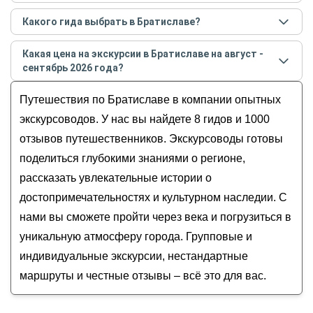
Самые популярные экскурсии
в Братиславе
в
Какого гида выбрать в Братиславе?
августе - сентябре
2026
года:
Лучшие гиды
в Братиславе
по рейтингу и отзывам
Скрытые сокровища столицы Словакии на
Какая цена на экскурсии в Братиславе на август -
в
августе
2026
года:
классической обзорной экскурсии
сентябрь 2026 года?
Наталья
Фотосессия и прогулка по старинной
Стоимость экскурсии
в Братиславе
на
август -
Алекс
Путешествия по Братиславе в компании опытных
Братиславе
сентябрь
2026
года от
40
до
90
EUR
Александра
Истории Старого города
экскурсоводов. У нас вы найдете 8 гидов и 1000
Александр
О Братиславе с любовью
отзывов путешественников. Экскурсоводы готовы
Инесса
Автоэкскурсия по Братиславе
поделиться глубокими знаниями о регионе,
рассказать увлекательные истории о
достопримечательностях и культурном наследии. С
нами вы сможете пройти через века и погрузиться в
уникальную атмосферу города. Групповые и
индивидуальные экскурсии, нестандартные
маршруты и честные отзывы – всё это для вас.