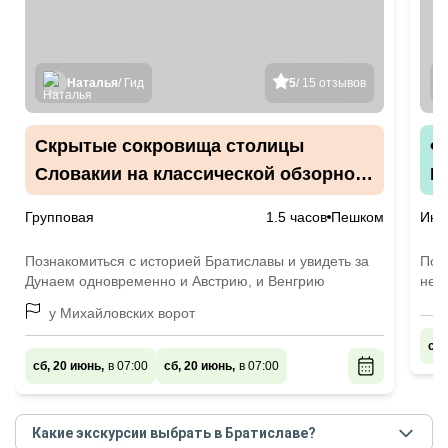
Наталья
/ Гид
5
/ 15 отзывов
Скрытые сокровища столицы
Ф
Словакии на классической обзорной
Б
экскурсии
Групповая
1.5 часов
Пешком
Инд
Познакомиться с историей Братиславы и увидеть за
Поз
Дунаем одновременно и Австрию, и Венгрию
нег
у Михайловских ворот
сб,
сб, 20 июнь,
в 07:00
сб, 20 июнь,
в 07:00
Какие экскурсии выбрать в Братиславе?