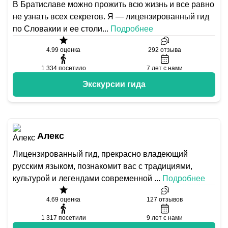
В Братиславе можно прожить всю жизнь и все равно
не узнать всех секретов. Я — лицензированный гид
по Словакии и ее столи
...
Подробнее
4.99
оценка
292
отзыва
1 334
посетило
7
лет с нами
Экскурсии гида
Алекс
Лицензированный гид, прекрасно владеющий
русским языком, познакомит вас с традициями,
культурой и легендами современной
...
Подробнее
4.69
оценка
127
отзывов
1 317
посетили
9
лет с нами