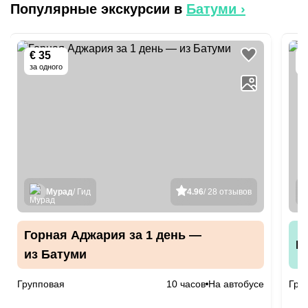
Популярные экскурсии в
Батуми
›
€ 35
€
за одного
з
Мурад
/ Гид
4.96
/ 28 отзывов
Горная Аджария за 1 день —
П
из Батуми
Групповая
10 часов
На автобусе
Гру