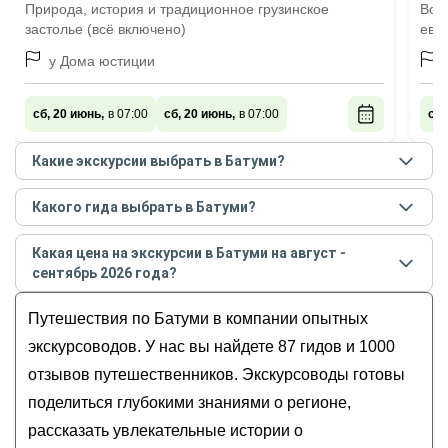
Природа, история и традиционное грузинское
Вос
застолье (всё включено)
евр
у Дома юстиции
сб, 20 июнь,
в 07:00
сб, 20 июнь,
в 07:00
сб,
Какие экскурсии выбрать в Батуми?
Самые популярные экскурсии
в Батуми
в
августе -
Какого гида выбрать в Батуми?
сентябре
2026
года:
Лучшие гиды
в Батуми
по рейтингу и отзывам в
Горная Аджария за 1 день — из Батуми
Какая цена на экскурсии в Батуми на август -
августе
2026
года:
Пешком по старому Батуми
сентябрь 2026 года?
Арсен
Батуми и Горная Аджария за 1 день
Стоимость экскурсии
в Батуми
на
август - сентябрь
Роберт
Путешествия по Батуми в компании опытных
Грузинские блюда своими руками
2026
года от
10
до
370
EUR
Александр
Колоритный Батуми — с коренным аджарцем
экскурсоводов. У нас вы найдете 87 гидов и 1000
Аркадий
отзывов путешественников. Экскурсоводы готовы
Коба
поделиться глубокими знаниями о регионе,
рассказать увлекательные истории о