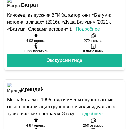
Баграт
Киновед, выпускник ВГИКа, автор книг «Батуми:
история в лицах» (2016), «Душа Батуми» (2021),
«Батуми. Следами истории» (
...
Подробнее
4.93
оценка
272
отзыва
1 199
посетили
8
лет с нами
Экскурсии гида
Ириндий
Мы работаем с 1995 года и имеем внушительный
опыт в организации групповых и индивидуальных
туристических программ. Экску
...
Подробнее
4.97
оценка
258
отзывов