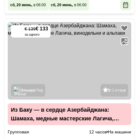
сб, 20 июнь,
в 06:00
сб, 20 июнь,
в 06:00
€ 133
€ 139
-
5
%
за одного
Эльнур
/ Гид
5
/ 1 отзыв
Из Баку — в сердце Азербайджана:
Шамаха, медные мастерские Лагича,
винодельни и альпаки
Групповая
12 часов
На машине