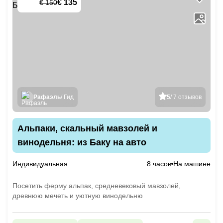
€ 135
€ 150
-
10
%
Рафаэль
/ Гид
5
/ 7 отзывов
Альпаки, скальный мавзолей и
винодельня: из Баку на авто
Индивидуальная
8 часов
На машине
Посетить ферму альпак, средневековый мавзолей,
древнюю мечеть и уютную винодельню