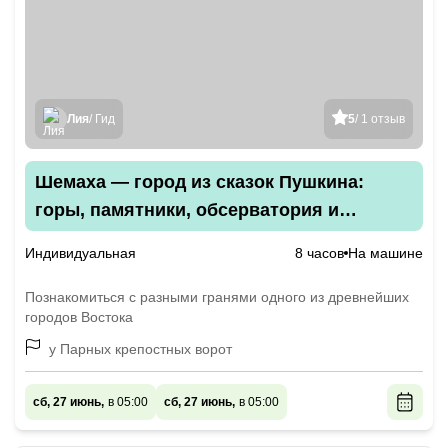
Лия
/ Гид
5
/ 1 отзыв
Шемаха — город из сказок Пушкина:
горы, памятники, обсерватория и
винодельня — из Баку
Индивидуальная
8 часов
На машине
Познакомиться с разными гранями одного из древнейших
городов Востока
у Парных крепостных ворот
сб, 27 июнь,
в 05:00
сб, 27 июнь,
в 05:00