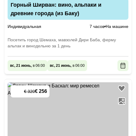
Горный Ширван: вино, альпаки и
древние города (из Баку)
Индивидуальная
7 часов
На машине
Посетить город Шемаха, мавзолей Дири Баба, ферму
альпак и винодельню за 1 день
вс, 21 июнь,
в 06:00
вс, 21 июнь,
в 06:00
€ 256
€ 320
-
20
%