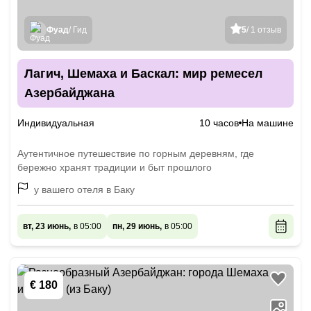
Фуад
/ Гид
5
/ 1 отзыв
Лагич, Шемаха и Баскал: мир ремесел
Азербайджана
Индивидуальная
10 часов
На машине
Аутентичное путешествие по горным деревням, где
бережно хранят традиции и быт прошлого
у вашего отеля в Баку
вт, 23 июнь,
в 05:00
пн, 29 июнь,
в 05:00
€ 180