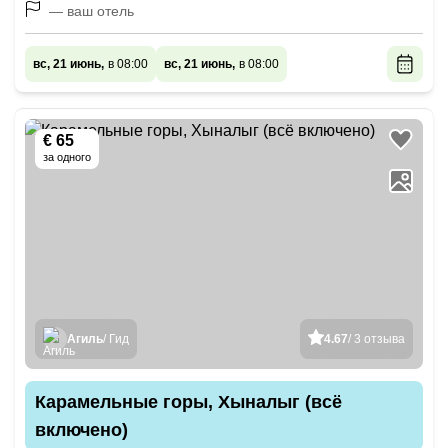
— ваш отель
вс, 21 июнь,
в 08:00
вс, 21 июнь,
в 08:00
€ 65
за одного
Агиль
/ Гид
4.67
/ 3 отзыва
Карамельные горы, Хыналыг (всё
включено)