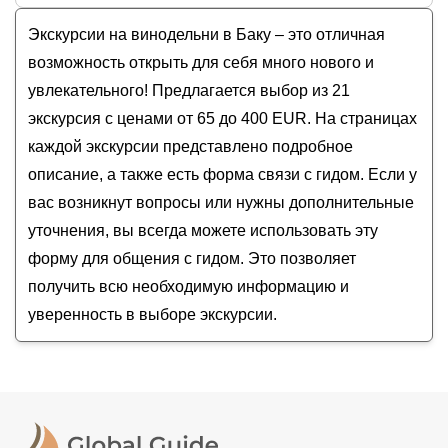
Путешествие в Габалу: история, мистика,
Джума-мечеть
Стоимость экскурсии
в Баку
на
август - сентябрь
альпаки и Ван Дамм
Экскурсии на винодельни в Баку – это отличная
Апшерон
2026
года от
65
до
400
EUR
Азербайджан: горы, вино и ремесло
Хызы
возможность открыть для себя много нового и
Габала: путешествие в азербайджанскую
увлекательного! Предлагается выбор из 21
Швейцарию
экскурсия с ценами от 65 до 400 EUR. На страницах
Альпаки, скальный мавзолей и винодельня: из
каждой экскурсии представлено подробное
Баку на авто
описание, а также есть форма связи с гидом. Если у
Шашлык-машлык-экскурсия
вас возникнут вопросы или нужны дополнительные
уточнения, вы всегда можете использовать эту
форму для общения с гидом. Это позволяет
получить всю необходимую информацию и
уверенность в выборе экскурсии.