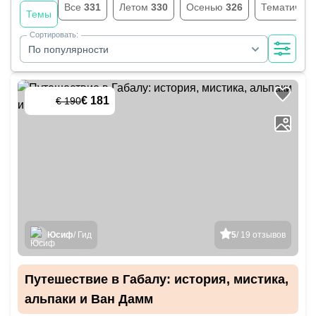
Все
331
Летом
330
Осенью
326
Тематичес
Темы
Сортировать:
По популярности
€ 181
€ 190
-
5
%
Юсиф
/ Гид
5
/ 19 отзывов
Путешествие в Габалу: история, мистика,
альпаки и Ван Дамм