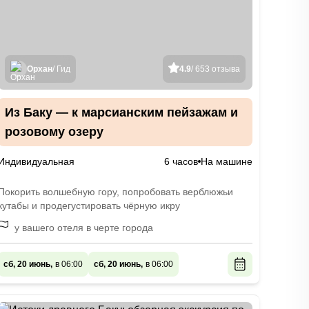
Орхан
/ Гид
4.9
/ 653 отзыва
Из Баку — к марсианским пейзажам и
розовому озеру
Индивидуальная
6 часов
На машине
Покорить волшебную гору, попробовать верблюжьи
кутабы и продегустировать чёрную икру
у вашего отеля в черте города
сб, 20 июнь,
в 06:00
сб, 20 июнь,
в 06:00