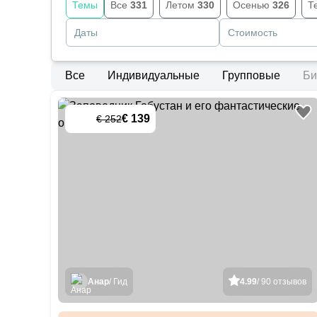
Темы
Все
331
Летом
330
Осенью
326
Т
Даты
Стоимость
Все
Индивидуальные
Групповые
Би
€ 139
€ 252
-
45
%
Анар
/ Гид
4.99
/ 90 отзывов