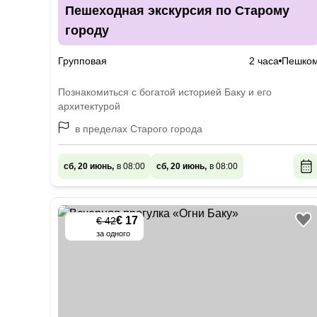
Пешеходная экскурсия по Старому
городу
Групповая
2 часа
Пешко
Познакомиться с богатой историей Баку и его
архитектурой
в пределах Старого города
сб, 20 июнь,
в 08:00
сб, 20 июнь,
в 08:00
€ 17
€ 42
-
60
%
за одного