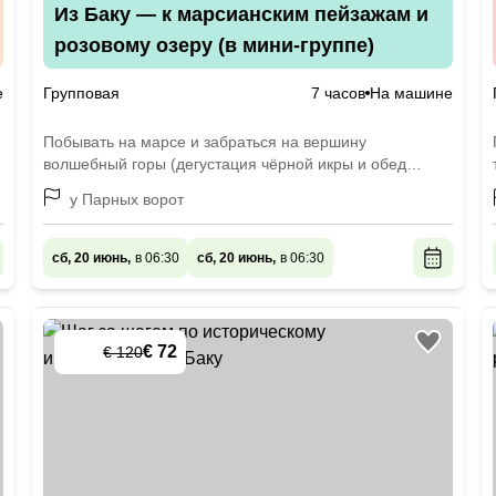
Из Баку — к марсианским пейзажам и
розовому озеру (в мини-группе)
е
Групповая
7 часов
На машине
Побывать на марсе и забраться на вершину
волшебный горы (дегустация чёрной икры и обед
включены)
у Парных ворот
сб, 20 июнь,
в 06:30
сб, 20 июнь,
в 06:30
€ 72
€ 120
-
40
%