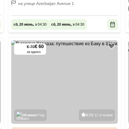
на улице Azerbaijan Avenue 1
сб, 20 июнь,
в 04:30
сб, 20 июнь,
в 04:30
€ 60
€ 70
-
15
%
за одного
Исмаил
/ Гид
4.73
/ 11 отзывов