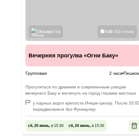
Эльнур
/ Гид
4.86
/ 302 отзыва
Вечерняя прогулка «Огни Баку»
Групповая
2 часа
Пешко
Прогуляться по древним и современным улицам
вечернего Баку и взглянуть на город глазами местных
у парных ворот крепости Ичери-шехер. После 20:0
передвигаемся без Фуникулер
сб, 20 июнь,
в 15:30
сб, 20 июнь,
в 15:30