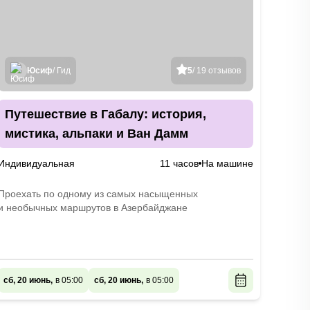
Юсиф
/ Гид
5
/ 19 отзывов
Путешествие в Габалу: история,
мистика, альпаки и Ван Дамм
Индивидуальная
11 часов
На машине
Проехать по одному из самых насыщенных
и необычных маршрутов в Азербайджане
сб, 20 июнь,
в 05:00
сб, 20 июнь,
в 05:00