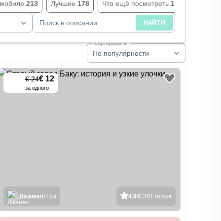
омобиле
213
Лучшие
178
Что ещё посмотреть
164
За гор
Поиск в описании
НАЙТИ
Сортировать:
По популярности
€ 12
€ 24
-
50
%
за одного
Джамал
/ Гид
4.94
/ 361 отзыв