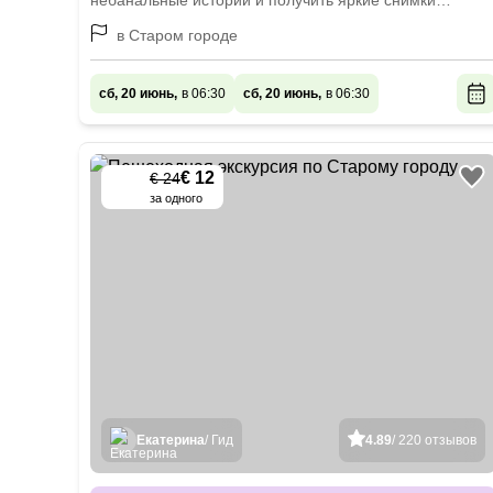
небанальные истории и получить яркие снимки
на память
в Старом городе
сб, 20 июнь,
в 06:30
сб, 20 июнь,
в 06:30
€ 12
€ 24
-
50
%
за одного
Екатерина
/ Гид
4.89
/ 220 отзывов