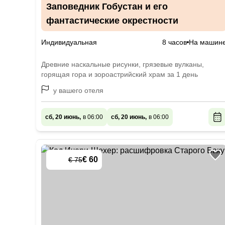
Заповедник Гобустан и его
фантастические окрестности
Индивидуальная
8 часов
На машин
Древние наскальные рисунки, грязевые вулканы,
горящая гора и зороастрийский храм за 1 день
у вашего отеля
сб, 20 июнь,
в 06:00
сб, 20 июнь,
в 06:00
€ 60
€ 75
-
20
%