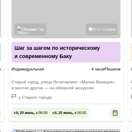
Ульвия
/ Гид
5
/ 11 отзывов
Шаг за шагом по историческому
и современному Баку
м
Индивидуальная
4 часа
Пешком
м
Старый город, улица Истиглалият, «Малая Венеция»
и многое другое — на обзорной экскурсии
у Старого города
сб, 20 июнь,
в 06:00
сб, 20 июнь,
в 06:00