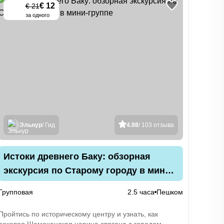
€ 12
€ 21
-
45
%
за одного
Эльнур
/ Гид
4.98
/ 103 отзыва
Истоки древнего Баку: обзорная
экскурсия по Старому городу в мини-
группе
Групповая
2.5 часа
Пешком
Пройтись по историческому центру и узнать, как