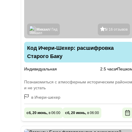
Микаил
/ Гид
5
/ 16 отзывов
Код Ичери-Шехер: расшифровка
Старого Баку
Индивидуальная
2.5 часа
Пешко
Познакомиться с атмосферным историческим районо
и не устать
в Ичери-шехер
сб, 20 июнь,
в 06:00
сб, 20 июнь,
в 06:00