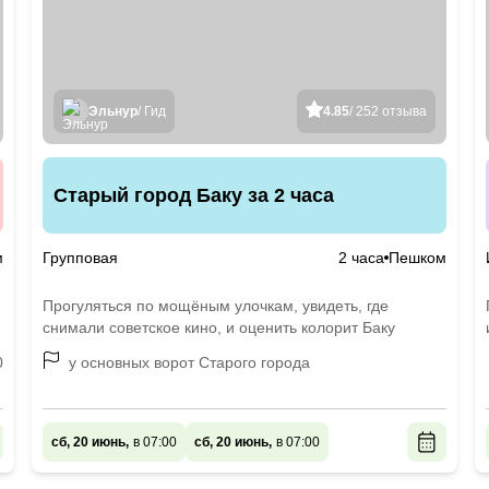
Эльнур
/ Гид
4.85
/ 252 отзыва
Старый город Баку за 2 часа
м
Групповая
2 часа
Пешком
Прогуляться по мощёным улочкам, увидеть, где
снимали советское кино, и оценить колорит Баку
0
у основных ворот Старого города
сб, 20 июнь,
в 07:00
сб, 20 июнь,
в 07:00