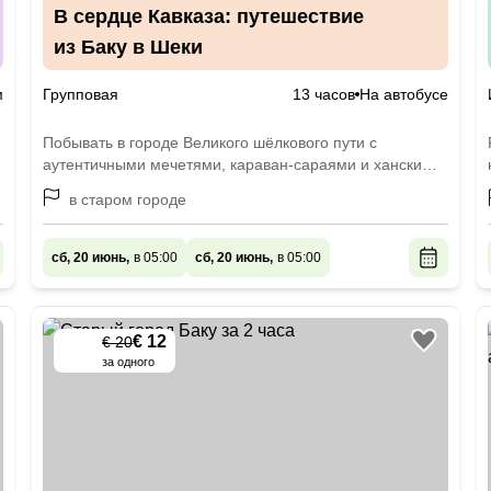
В сердце Кавказа: путешествие
из Баку в Шеки
м
Групповая
13 часов
На автобусе
Побывать в городе Великого шёлкового пути с
аутентичными мечетями, караван-сараями и ханским
дворцом
в старом городе
сб, 20 июнь,
в 05:00
сб, 20 июнь,
в 05:00
€ 12
€ 20
-
40
%
за одного