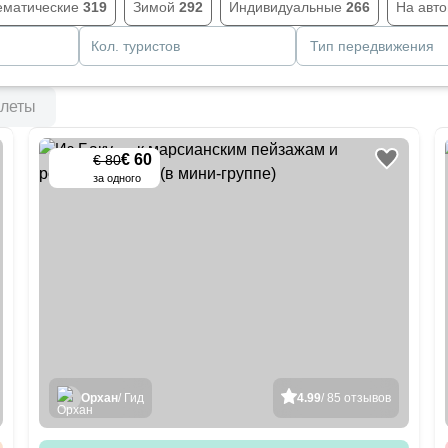
ематические
319
Зимой
292
Индивидуальные
266
На авт
Кол. туристов
Тип передвижения
леты
€ 60
€ 80
-
25
%
за одного
Орхан
/ Гид
4.99
/ 85 отзывов