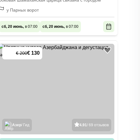
роковая Шамаханская царица связана с городом
у Парных ворот
сб, 20 июнь,
в 07:00
сб, 20 июнь,
в 07:00
€ 130
€ 200
-
35
%
Азер
/ Гид
4.91
/ 69 отзывов