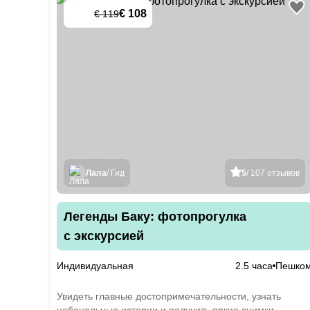
€ 108
€ 119
-
10
%
Лала
/ Гид
5
/ 107 отзывов
Легенды Баку: фотопрогулка
с экскурсией
Индивидуальная
2.5 часа
Пешко
Увидеть главные достопримечательности, узнать