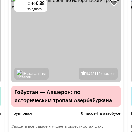
€ 38
€ 40
-
5
%
за одного
Натаван
/ Гид
4.71
/ 114 отзывов
Гобустан — Апшерон: по
историческим тропам Азербайджана
м
Групповая
8 часов
На автобусе
Увидеть всё самое лучшее в окрестностях Баку