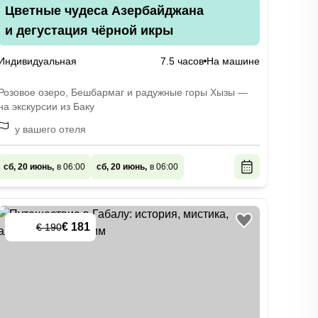
Цветные чудеса Азербайджана
и дегустация чёрной икры
Индивидуальная
7.5 часов
На машине
Розовое озеро, Бешбармаг и радужные горы Хызы —
на экскурсии из Баку
у вашего отеля
сб, 20 июнь,
в 06:00
сб, 20 июнь,
в 06:00
€ 181
€ 190
-
5
%