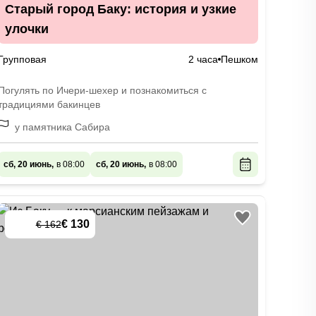
Старый город Баку: история и узкие
улочки
Групповая
2 часа
Пешком
Погулять по Ичери-шехер и познакомиться с
традициями бакинцев
у памятника Сабира
сб, 20 июнь,
в 08:00
сб, 20 июнь,
в 08:00
€ 130
€ 162
-
20
%