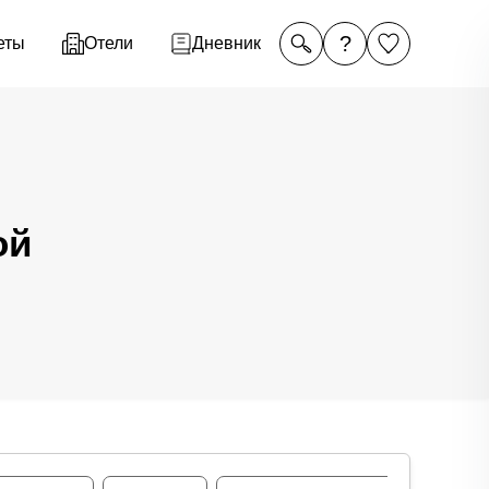
?
еты
Отели
Дневник
ой