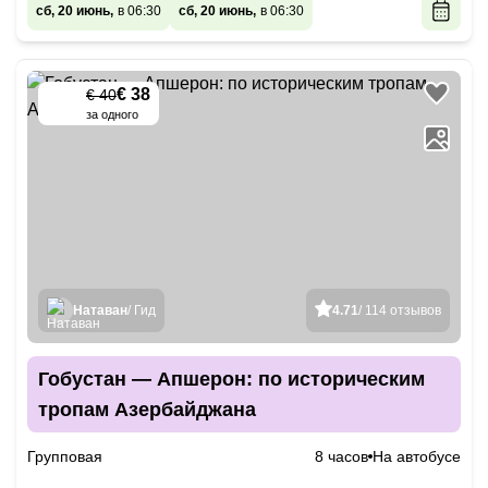
сб, 20 июнь,
в 06:30
сб, 20 июнь,
в 06:30
€ 38
€ 40
-
5
%
за одного
Натаван
/ Гид
4.71
/ 114 отзывов
Гобустан — Апшерон: по историческим
тропам Азербайджана
Групповая
8 часов
На автобусе