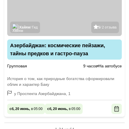
Хайям
/ Гид
5
/ 2 отзыва
Азербайджан: космические пейзажи,
тайны предков и гастро-пауза
Групповая
9 часов
На автобусе
История о том, как природные богатства сформировали
облик и характер Баку
у Проспекта Азербайджана, 1
сб, 20 июнь,
в 05:00
сб, 20 июнь,
в 05:00