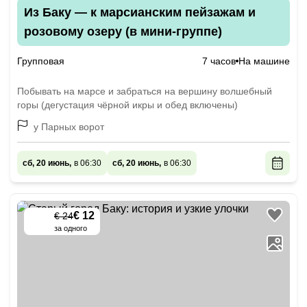
Из Баку — к марсианским пейзажам и
розовому озеру (в мини-группе)
Групповая
7 часов
На машине
Побывать на марсе и забраться на вершину волшебный
горы (дегустация чёрной икры и обед включены)
у Парных ворот
сб, 20 июнь,
в 06:30
сб, 20 июнь,
в 06:30
€ 12
€ 24
-
50
%
за одного