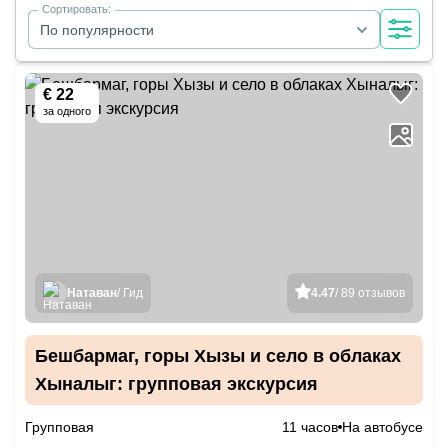
Сортировать:
По популярности
€ 22
за одного
Натаван
/ Гид
4.47
/ 89 отзывов
Бешбармаг, горы Хызы и село в облаках
Хыналыг: групповая экскурсия
Групповая
11 часов
На автобусе