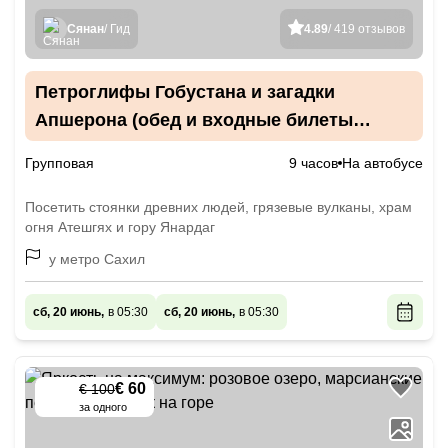
Сянан
/ Гид
4.89
/ 419 отзывов
Петроглифы Гобустана и загадки
Апшерона (обед и входные билеты
включены)
Групповая
9 часов
На автобусе
Посетить стоянки древних людей, грязевые вулканы, храм
огня Атешгях и гору Янардаг
у метро Сахил
сб, 20 июнь,
в 05:30
сб, 20 июнь,
в 05:30
€ 60
€ 100
-
40
%
за одного