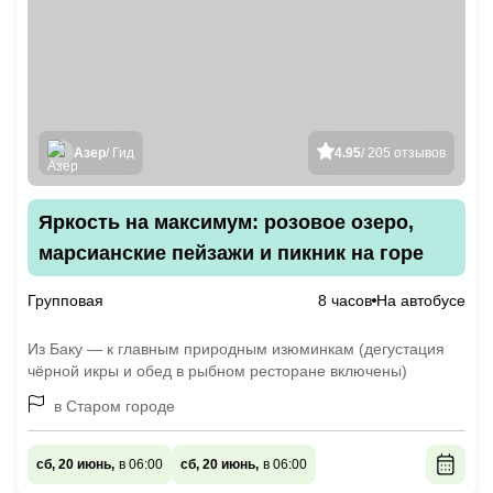
Азер
/ Гид
4.95
/ 205 отзывов
Яркость на максимум: розовое озеро,
марсианские пейзажи и пикник на горе
Групповая
8 часов
На автобусе
Из Баку — к главным природным изюминкам (дегустация
чёрной икры и обед в рыбном ресторане включены)
в Старом городе
сб, 20 июнь,
в 06:00
сб, 20 июнь,
в 06:00