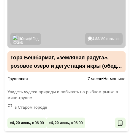
Юсиф
/ Гид
4.88
/ 80 отзывов
Гора Бешбармаг, «земляная радуга»,
розовое озеро и дегустация икры (обед
включён)
Групповая
7 часов
На машине
Увидеть чудеса природы и побывать на рыбном рынке в
мини-группе
в Старом городе
сб, 20 июнь,
в 06:00
сб, 20 июнь,
в 06:00