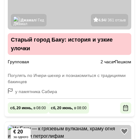
Джамал
/ Гид
4.94
/ 361 отзыв
Старый город Баку: история и узкие
улочки
Групповая
2 часа
Пешком
Погулять по Ичери-шехер и познакомиться с традициями
бакинцев
у памятника Сабира
сб, 20 июнь,
в 08:00
сб, 20 июнь,
в 08:00
€ 20
за одного