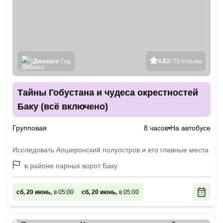
Джамал
/ Гид
4.82
/ 73 отзыва
Тайны Гобустана и чудеса окрестностей
Баку (всё включено)
Групповая
8 часов
На автобусе
Исследовать Апшеронский полуостров и его главные места
в районе парных ворот Баку
сб, 20 июнь,
в 05:00
сб, 20 июнь,
в 05:00