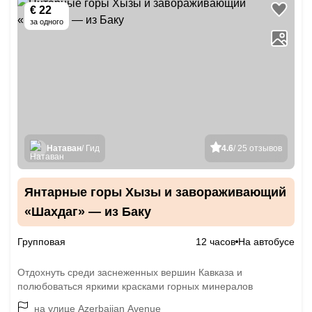
€ 22
за одного
Натаван
/ Гид
4.6
/ 25 отзывов
Янтарные горы Хызы и завораживающий
«Шахдаг» — из Баку
Групповая
12 часов
На автобусе
Отдохнуть среди заснеженных вершин Кавказа и
полюбоваться яркими красками горных минералов
на улице Azerbaijan Avenue