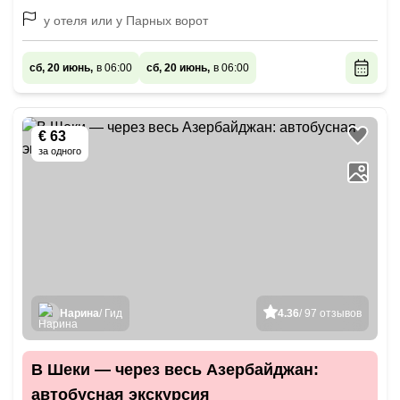
у отеля или у Парных ворот
сб, 20 июнь,
в 06:00
сб, 20 июнь,
в 06:00
€ 63
за одного
Нарина
/ Гид
4.36
/ 97 отзывов
В Шеки — через весь Азербайджан:
автобусная экскурсия