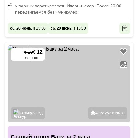
у парных ворот крепости Ичери-шехер. После 20:00
передвигаемся без Фуникулер
сб, 20 июнь,
в 15:30
сб, 20 июнь,
в 15:30
€ 12
€ 20
-
40
%
за одного
Эльнур
/ Гид
4.85
/ 252 отзыва
Старый город Баку за 2 часа