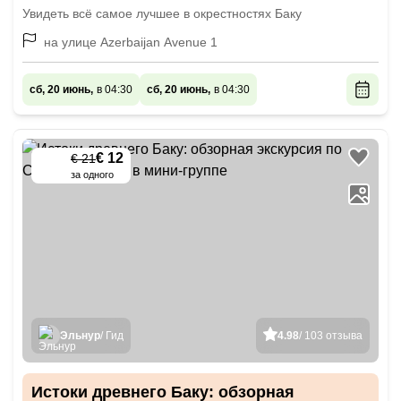
Увидеть всё самое лучшее в окрестностях Баку
на улице Azerbaijan Avenue 1
сб, 20 июнь,
в 04:30
сб, 20 июнь,
в 04:30
€ 12
€ 21
-
45
%
за одного
Эльнур
/ Гид
4.98
/ 103 отзыва
Истоки древнего Баку: обзорная