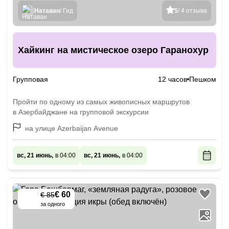
Натаван
/ Гид
5
/ 4 отзыва
Хайкинг на мистическое озеро Гаранохур
Групповая
12 часов
Пешком
Пройти по одному из самых живописных маршрутов
в Азербайджане на групповой экскурсии
на улице Azerbaijan Avenue
вс, 21 июнь,
в 04:00
вс, 21 июнь,
в 04:00
€ 60
€ 85
-
30
%
за одного