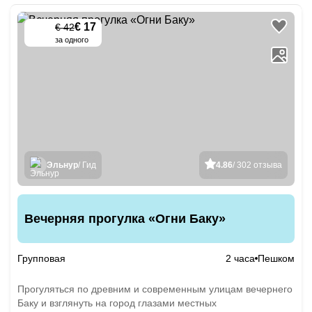
€ 17
€ 42
-
60
%
за одного
Эльнур
/ Гид
4.86
/ 302 отзыва
Вечерняя прогулка «Огни Баку»
Групповая
2 часа
Пешком
Прогуляться по древним и современным улицам вечернего
Баку и взглянуть на город глазами местных