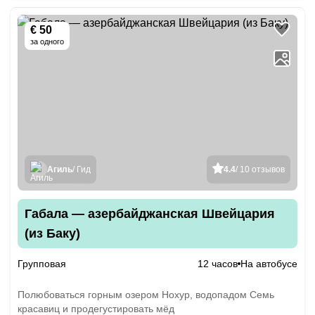
€ 50
за одного
Агиль
/ Гид
4.4
/ 10 отзывов
Габала — азербайджанская Швейцария
(из Баку)
Групповая
12 часов
На автобусе
Полюбоваться горным озером Нохур, водопадом Семь
красавиц и продегустировать мёд