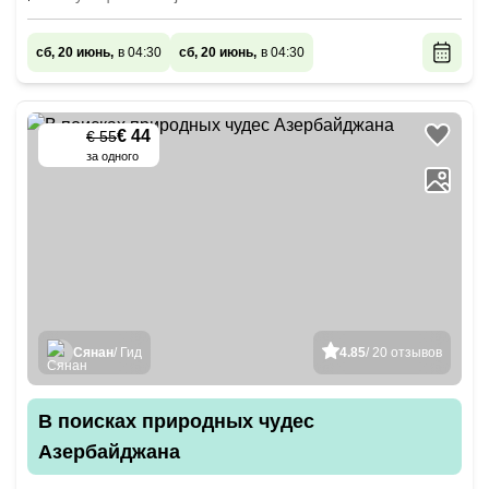
сб, 20 июнь,
в 04:30
сб, 20 июнь,
в 04:30
€ 44
€ 55
-
20
%
за одного
Сянан
/ Гид
4.85
/ 20 отзывов
В поисках природных чудес
Азербайджана