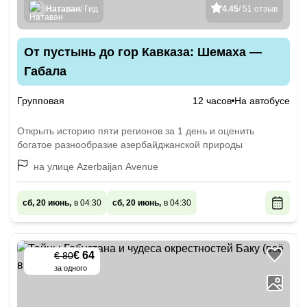
Натаван
/ Гид
4.45
/ 51 отзыв
От пустынь до гор Кавказа: Шемаха —
Габала
Групповая
12 часов
На автобусе
Открыть историю пяти регионов за 1 день и оценить
богатое разнообразие азербайджанской природы
на улице Azerbaijan Avenue
сб, 20 июнь,
в 04:30
сб, 20 июнь,
в 04:30
€ 64
€ 80
-
20
%
за одного