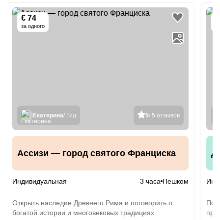
€ 74
€
за одного
Екатерина
/ Гид
5
/ 5 отзывов
Ассизи — город святого Франциска
Д
Индивидуальная
3 часа
Пешком
Инд
Открыть наследие Древнего Рима и поговорить о
Пос
богатой истории и многовековых традициях
при