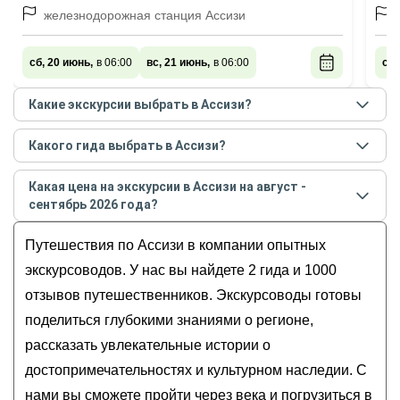
железнодорожная станция Ассизи
сб, 20 июнь,
в 06:00
вс, 21 июнь,
в 06:00
сб,
Какие экскурсии выбрать в Ассизи?
Самые популярные экскурсии
в Ассизи
в
августе -
Какого гида выбрать в Ассизи?
сентябре
2026
года:
Лучшие гиды
в Ассизи
по рейтингу и отзывам в
Ассизи — город святого Франциска
Какая цена на экскурсии в Ассизи на август -
августе
2026
года:
Добро пожаловать в Ассизи!
сентябрь 2026 года?
Елена
Ассизи: духовная столица Умбрии
Стоимость экскурсии
в Ассизи
на
август - сентябрь
Ольша
Путешествия по Ассизи в компании опытных
2026
года от
74
до
180
EUR
экскурсоводов. У нас вы найдете 2 гида и 1000
отзывов путешественников. Экскурсоводы готовы
поделиться глубокими знаниями о регионе,
рассказать увлекательные истории о
достопримечательностях и культурном наследии. С
нами вы сможете пройти через века и погрузиться в