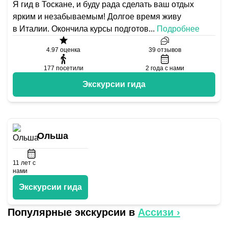
Я гид в Тоскане, и буду рада сделать ваш отдых
ярким и незабываемым! Долгое время живу
в Италии. Окончила курсы подготов
...
Подробнее
4.97
оценка
39
отзывов
177
посетили
2
года с нами
Экскурсии гида
Ольша
11
лет с
нами
Экскурсии гида
Популярные экскурсии в
Ассизи
›