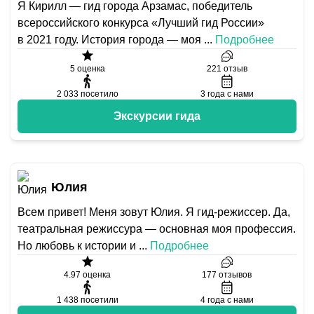
Я Кирилл — гид города Арзамас, победитель
всероссийского конкурса «Лучший гид России»
в 2021 году. История города — моя
...
Подробнее
5
оценка
221
отзыв
2 033
посетило
3
года с нами
Экскурсии гида
Юлия
Всем привет! Меня зовут Юлия. Я гид-режиссер. Да,
театральная режиссура — основная моя профессия.
Но любовь к истории и
...
Подробнее
4.97
оценка
177
отзывов
1 438
посетили
4
года с нами