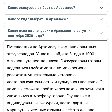
Какие экскурсии выбрать в Арзамасе?
Самые популярные экскурсии
в Арзамасе
в
Какого гида выбрать в Арзамасе?
августе - сентябре
2026
года:
Лучшие гиды
в Арзамасе
по рейтингу и отзывам в
Арзамас — город величественных соборов
Какая цена на экскурсии в Арзамасе на август -
августе
2026
года:
и уютных домиков (с аудиогидом)
сентябрь 2026 года?
Кирилл
Интересный Арзамас и его старинные
Стоимость экскурсии
в Арзамасе
на
август -
Юлия
Путешествия по Арзамасу в компании опытных
профессии
сентябрь
2026
года от
750
до
22 000
RUB
Елена
Арзамас православный
экскурсоводов. У нас вы найдете 3 гида и 1000
Арзамас уездный, уютный, исторический
отзывов путешественников. Экскурсоводы готовы
Старинный купеческий Арзамас: обзорная
поделиться глубокими знаниями о регионе,
экскурсия
рассказать увлекательные истории о
достопримечательностях и культурном наследии. С
нами вы сможете пройти через века и погрузиться в
уникальную атмосферу города. Групповые и
индивидуальные экскурсии, нестандартные
маршруты и честные отзывы – всё это для вас.