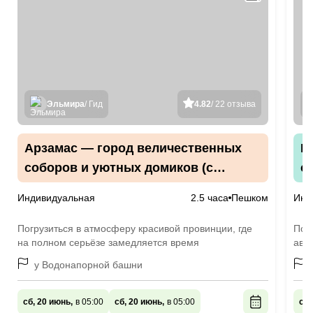
Эльмира
/ Гид
4.82
/ 22 отзыва
Арзамас — город величественных
И
соборов и уютных домиков (с
с
аудиогидом)
Индивидуальная
2.5 часа
Пешком
Инд
Погрузиться в атмосферу красивой провинции, где
Поз
на полном серьёзе замедляется время
авто
у Водонапорной башни
сб, 20 июнь,
в 05:00
сб, 20 июнь,
в 05:00
сб,