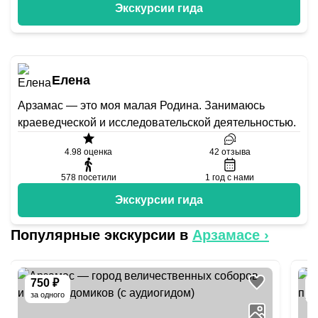
Экскурсии гида
Елена
Арзамас — это моя малая Родина. Занимаюсь
краеведческой и исследовательской деятельностью.
4.98
оценка
42
отзыва
578
посетили
1
год с нами
Экскурсии гида
Популярные экскурсии в
Арзамасе
›
750 ₽
5
за одного