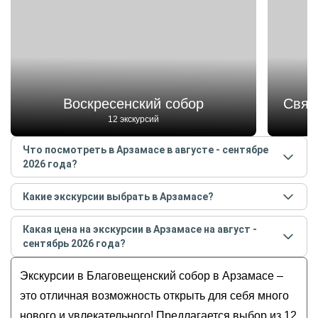
Воскресенский собор
Свят
12 экскурсий
Что посмотреть в Арзамасе в августе - сентябре
2026 года?
Самые популярные места
в Арзамасе
в
августе -
Какие экскурсии выбрать в Арзамасе?
сентябре
2026
года:
Самые популярные экскурсии
в Арзамасе
в
Воскресенский собор
Какая цена на экскурсии в Арзамасе на август -
августе - сентябре
2026
года:
Свято-Николаевский монастырь
сентябрь 2026 года?
Арзамас — город величественных соборов
Благовещенский собор
Стоимость экскурсии
в Арзамасе
на
август -
и уютных домиков (с аудиогидом)
Экскурсии в Благовещенский собор в Арзамасе –
Дом-музей Гайдара
сентябрь
2026
года от
750
до
22 000
RUB
Интересный Арзамас и его старинные
Здание ратуши
это отличная возможность открыть для себя много
профессии
нового и увлекательного! Предлагается выбор из 12