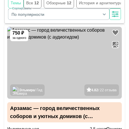
Темы
Все
12
Обзорные
12
История и архитектура
12
Сортировать:
По популярности
750 ₽
за одного
Эльмира
/ Гид
4.82
/ 22 отзыва
Арзамас — город величественных
соборов и уютных домиков (с
аудиогидом)
Индивидуальная
2.5 часа
Пешком