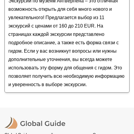
Антверпен: свет и тень
Экскурсии по музеям Антверпена – это отличная
сентябрь
2026
года от
160
до
210
EUR
Об Антверпене с любовью!
возможность открыть для себя много нового и
Один день в Антверпене
увлекательного! Предлагается выбор из 11
Завтрак в Антверпене
экскурсий с ценами от 160 до 210 EUR. На
страницах каждой экскурсии представлено
подробное описание, а также есть форма связи с
гидом. Если у вас возникнут вопросы или нужны
дополнительные уточнения, вы всегда можете
использовать эту форму для общения с гидом. Это
позволяет получить всю необходимую информацию
и уверенность в выборе экскурсии.