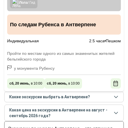
Лола
/ Гид
По следам Рубенса в Антверпене
Индивидуальная
2.5 часа
Пешком
Пройти по местам одного из самых знаменитых жителей
бельгийского города
у монумента Рубенсу
сб, 20 июнь,
в 10:00
сб, 20 июнь,
в 10:00
Какие экскурсии выбрать в Антверпене?
Самые популярные экскурсии
в Антверпене
в
Какая цена на экскурсии в Антверпене на август -
августе - сентябре
2026
года:
сентябрь 2026 года?
Добро пожаловать в Антверпен!
Стоимость экскурсии
в Антверпене
на
август -