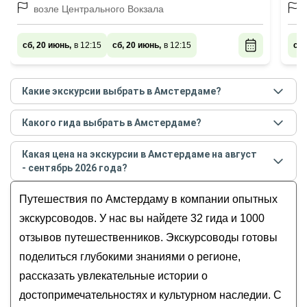
жителей
возле Центрального Вокзала
сб, 20 июнь,
в 12:15
сб, 20 июнь,
в 12:15
сб,
Какие экскурсии выбрать в Амстердаме?
Самые популярные экскурсии
в Амстердаме
в
Какого гида выбрать в Амстердаме?
августе - сентябре
2026
года:
Лучшие гиды
в Амстердаме
по рейтингу и отзывам
Свидание с Амстердамом каждый день
Какая цена на экскурсии в Амстердаме на август
в
августе
2026
года:
Рейксмузеум: золотой век голландского
- сентябрь 2026 года?
Евгений
искусства
Стоимость экскурсии
в Амстердаме
на
август -
Кирилл
Путешествия по Амстердаму в компании опытных
Лучшее в Rijksmuseum с искусствоведом
сентябрь
2026
года от
12
до
800
EUR
Артём
Амстердам: инструкция по применению
экскурсоводов. У нас вы найдете 32 гида и 1000
Зара
Получить удовольствие от посещения
отзывов путешественников. Экскурсоводы готовы
Елена
Rijksmuseum с искусствоведом
поделиться глубокими знаниями о регионе,
рассказать увлекательные истории о
достопримечательностях и культурном наследии. С