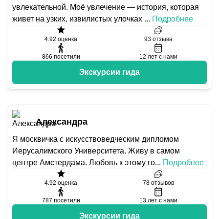
увлекательной. Моё увлечение — история, которая
живет на узких, извилистых улочках
...
Подробнее
4.92
оценка
93
отзыва
866
посетили
12
лет с нами
Экскурсии гида
Александра
Я москвичка с искусствоведческим дипломом
Иерусалимского Университета. Живу в самом
центре Амстердама. Любовь к этому го
...
Подробнее
4.92
оценка
78
отзывов
787
посетили
13
лет с нами
Экскурсии гида