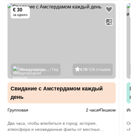
€ 30
€
за одного
Международная команда гидов
/ Гид
4.79
/ 536 отзывов
Свидание с Амстердамом каждый
Р
день
г
Групповая
2 часа
Пешком
Инд
Два часа, чтобы влюбиться в город: история,
Оце
атмосфера и неожиданные факты от местных
«Но