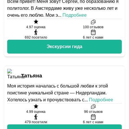
Всем привет! Меня зовут Сергей, по образованию я
политолог. В Амстердаме живу уже несколько лет и
очень его люблю. Мои э
...
Подробнее
4.97
оценка
100
отзывов
692
посетило
6
лет с нами
Экскурсии гида
Татьяна
Моя история началась с большой любви к этой
поистине уникальной стране — Нидерландам.
Хотелось узнать и прочувствовать с
...
Подробнее
4.99
оценка
96
отзывов
479
посетили
6
лет с нами