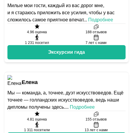
Mилые мои гости, каждый из вас дорог мне,
и я стараюсь приложить все усилия, чтобы у вас
сложилось самое приятное впечат
...
Подробнее
4.96
оценка
188
отзывов
1 231
посетил
7
лет с нами
Экскурсии гида
Елена
Мы — команда, а, точнее, дуэт искусствоведов. Ещё
точнее — голландских искусствоведов, ведь наши
дипломы получены здесь.
...
Подробнее
4.81
оценка
155
отзывов
1 311
посетили
13
лет с нами