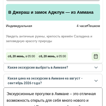
В Джераш и замок Аджлун — из Аммана
Индивидуальная
4 часа
Пешком
Увидеть античные руины, крепость времён Саладина и
заповедную красоту природы
сб, 20 июнь,
в 05:00
сб, 20 июнь,
в 05:00
Какие экскурсии выбрать в Аммане?
Самые популярные экскурсии
в Аммане
в
августе
Какая цена на экскурсии в Аммане на август -
- сентябре
2026
года:
сентябрь 2026 года?
Из Аммана — к святым местам: реке Иордан,
Стоимость экскурсии
в Аммане
на
август -
горе Небо и городу Мадаба
Экскурсионные прогулки в Аммане – это отличная
сентябрь
2026
года от
200
до
220
EUR
В Джераш и замок Аджлун — из Аммана
возможность открыть для себя много нового и