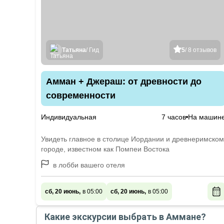
Татьяна
/ Гид
5
/ 8 отзывов
Амман + Джераш: от древности до
современности
Индивидуальная
7 часов
На машин
Увидеть главное в столице Иордании и древнеримском
городе, известном как Помпеи Востока
в лобби вашего отеля
сб, 20 июнь,
в 05:00
сб, 20 июнь,
в 05:00
Какие экскурсии выбрать в Аммане?