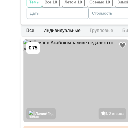
Темы
Все
10
Летом
10
Осенью
10
Зимо
Даты
Стоимость
Все
Индивидуальные
Групповые
Би
€ 75
Лилия
/ Гид
5
/ 2 отзыва