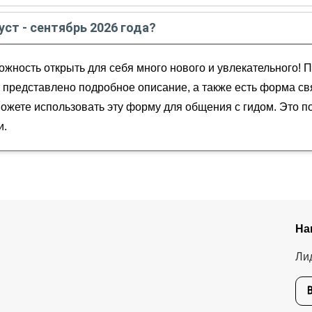
те - сентябре
2026
года:
уст - сентябрь 2026 года?
мана
ябрь
2026
года от
75
до
400
EUR
, горе Небо и городу Мадаба
жность открыть для себя много нового и увлекательного! П
нности
 представлено подробное описание, а также есть форма свя
ожете использовать эту форму для общения с гидом. Это п
и.
На
Ли