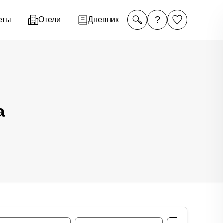
?
еты
Отели
Дневник
а