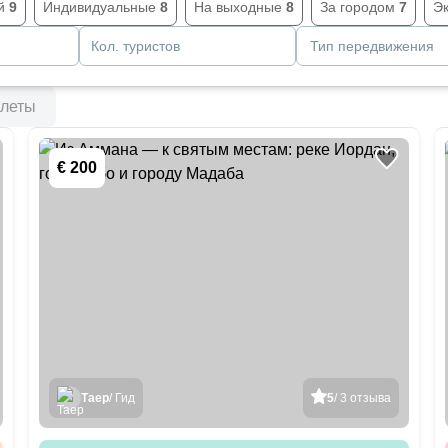
й
9
Индивидуальные
8
На выходные
8
За городом
7
Э
Кол. туристов
Тип передвижения
леты
€ 200
Таер
/ Гид
5
/ 3 отзыва