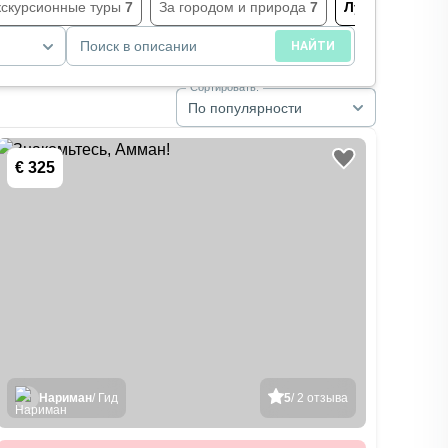
кскурсионные туры
7
За городом и природа
7
Лучшие
6
И
Поиск в описании
НАЙТИ
Сортировать:
По популярности
€ 325
Нариман
/ Гид
5
/ 2 отзыва