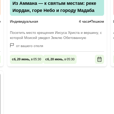
Из Аммана — к святым местам: реке
Иордан, горе Небо и городу Мадаба
е
Индивидуальная
4 часа
Пешком
Посетить место крещения Иисуса Христа и вершину, с
которой Моисей увидел Землю Обетованную
от вашего отеля
сб, 20 июнь,
в 05:30
сб, 20 июнь,
в 05:30