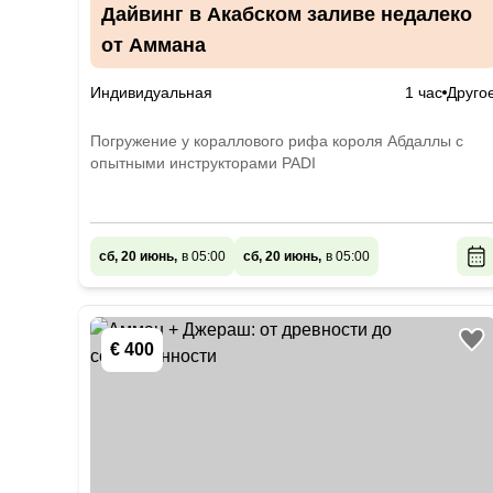
Дайвинг в Акабском заливе недалеко
от Аммана
Индивидуальная
1 час
Друго
Погружение у кораллового рифа короля Абдаллы с
опытными инструкторами PADI
сб, 20 июнь,
в 05:00
сб, 20 июнь,
в 05:00
€ 400