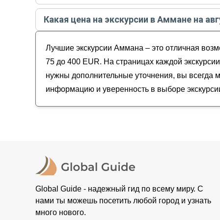
Самые популярные экскурсии
в Аммане
в
авгус
Какая цена на экскурсии в Аммане на авг
Дайвинг в Акабском заливе недалеко от Ам
Стоимость экскурсии
в Аммане
на
август - сент
Из Аммана — к святым местам: реке Иордан
Лучшие экскурсии Аммана – это отличная возмо
Знакомьтесь, Амман!
Амман + Джераш: от древности до совреме
75 до 400 EUR. На страницах каждой экскурсии
нужны дополнительные уточнения, вы всегда м
информацию и уверенность в выборе экскурси
Global Guide - надежный гид по всему миру. С
нами ты можешь посетить любой город и узнать
много нового.