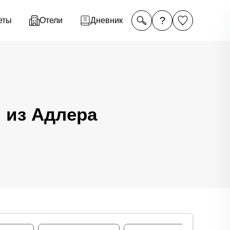
?
еты
Отели
Дневник
 из Адлера