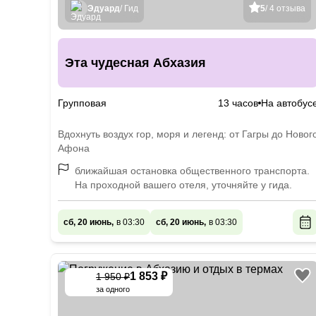
Эдуард
/ Гид
5
/ 4 отзыва
Эта чудесная Абхазия
Групповая
13 часов
На автобус
Вдохнуть воздух гор, моря и легенд: от Гагры до Новог
Афона
ближайшая остановка общественного транспорта.
На проходной вашего отеля, уточняйте у гида.
сб, 20 июнь,
в 03:30
сб, 20 июнь,
в 03:30
1 853 ₽
1 950 ₽
-
5
%
за одного