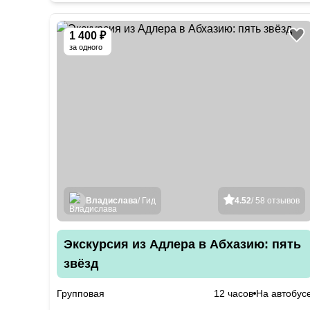
1 400 ₽
за одного
Владислава
/ Гид
4.52
/ 58 отзывов
Экскурсия из Адлера в Абхазию: пять
звёзд
Групповая
12 часов
На автобус