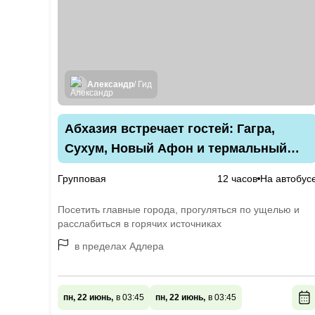
Александр
/ Гид
Абхазия встречает гостей: Гагра,
Сухум, Новый Афон и термальный
источник Кындыг (из Адлера)
Групповая
12 часов
На автобус
Посетить главные города, прогуляться по ущелью и
расслабиться в горячих источниках
в пределах Адлера
пн, 22 июнь,
в 03:45
пн, 22 июнь,
в 03:45