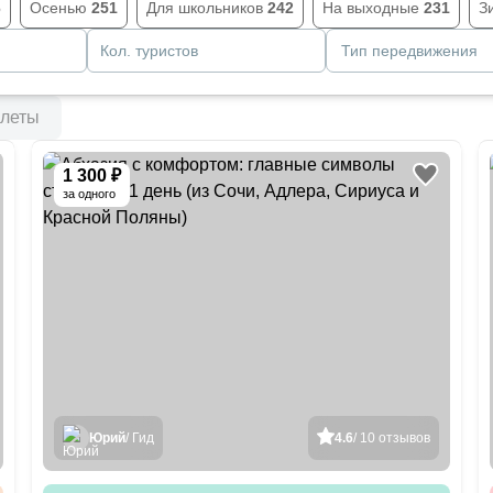
6
Осенью
251
Для школьников
242
На выходные
231
З
Кол. туристов
Тип передвижения
леты
1 300 ₽
за одного
Юрий
/ Гид
4.6
/ 10 отзывов