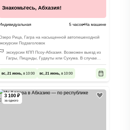
Знакомьтесь, Абхазия!
Индивидуальная
5 часов
На машине
Озеро Рица, Гагра на насыщенной автопешеходной
экскурсии Подзаголовок
экскурсии КПП Псоу-Абхазия. Возможен выезд из
Гагры, Пицунды, Гудауты или Сухума. В случае
выезда из Пицунды, Гудауты или Сухума, посетить
Гагру можно будет по желанию с доплатой в 1000
вс, 21 июнь,
в 10:00
вс, 21 июнь,
в 10:00
рублей
3 100 ₽
за одного