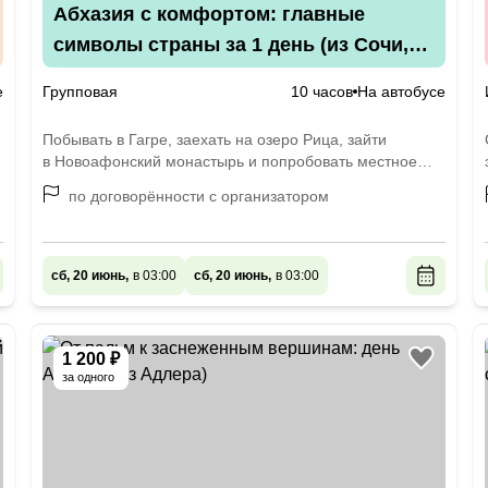
Абхазия с комфортом: главные
символы страны за 1 день (из Сочи,
Адлера, Сириуса и Красной Поляны)
е
Групповая
10 часов
На автобусе
Побывать в Гагре, заехать на озеро Рица, зайти
в Новоафонский монастырь и попробовать местное
вино
по договорённости с организатором
сб, 20 июнь,
в 03:00
сб, 20 июнь,
в 03:00
1 200 ₽
за одного