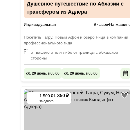
Душевное путешествие по Абхазии с
трансфером из Адлера
Индивидуальная
9 часов
На машин
Посетить Гагру, Новый Афон и озеро Рица в компании
профессионального гида
от вашего отеля либо от границы с абхазской
стороны
сб, 20 июнь,
в 05:00
сб, 20 июнь,
в 05:00
1 350 ₽
1 500 ₽
-
10
%
за одного