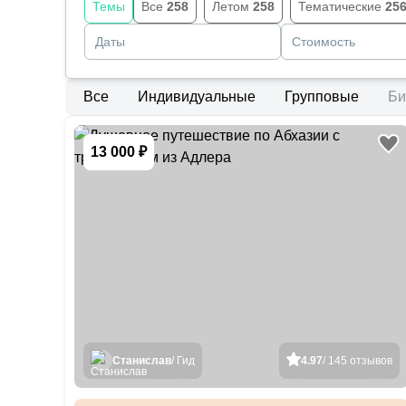
Темы
Все
258
Летом
258
Тематические
25
Даты
Стоимость
Все
Индивидуальные
Групповые
Би
13 000 ₽
Станислав
/ Гид
4.97
/ 145 отзывов