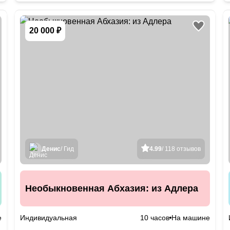
20 000 ₽
Денис
/ Гид
4.99
/ 118 отзывов
Необыкновенная Абхазия: из Адлера
е
Индивидуальная
10 часов
На машине