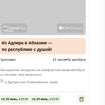
Сергей
/ Гид
4.74
/ 31 отзыв
Из Адлера в Абхазию —
по республике с душой!
Групповая
12 часов
На автобусе
Насыщенная экскурсия на комфортном микроавтобусе
по системе «всё включено»
в Адлере или Олимпийском парке
сб, 20 июнь,
в 03:00
сб, 20 июнь,
в 03:00