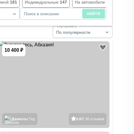
имой
181
Индивидуальные
147
На автомобиле
145
За го
Поиск в описании
НАЙТИ
Сортировать:
По популярности
10 400 ₽
Даниэль
/ Гид
4.97
/ 38 отзывов