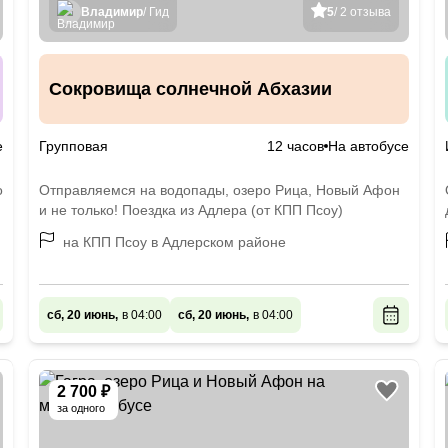
Владимир
/ Гид
5
/ 2 отзыва
Сокровища солнечной Абхазии
е
Групповая
12 часов
На автобусе
о
Отправляемся на водопады, озеро Рица, Новый Афон
и не только! Поездка из Адлера (от КПП Псоу)
на КПП Псоу в Адлерском районе
сб, 20 июнь,
в 04:00
сб, 20 июнь,
в 04:00
2 700 ₽
за одного