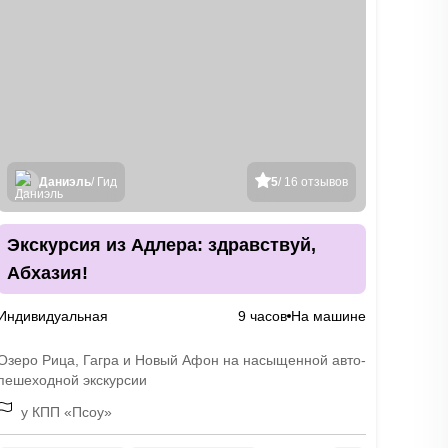
Даниэль
/ Гид
5
/ 16 отзывов
Экскурсия из Адлера: здравствуй,
Абхазия!
Индивидуальная
9 часов
На машине
Озеро Рица, Гагра и Новый Афон на насыщенной авто-
пешеходной экскурсии
у КПП «Псоу»