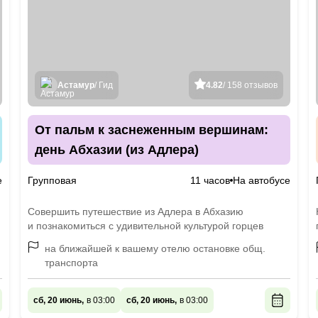
Астамур
/ Гид
4.82
/ 158 отзывов
От пальм к заснеженным вершинам:
день Абхазии (из Адлера)
е
Групповая
11 часов
На автобусе
Совершить путешествие из Адлера в Абхазию
и познакомиться с удивительной культурой горцев
на ближайшей к вашему отелю остановке общ.
транспорта
сб, 20 июнь,
в 03:00
сб, 20 июнь,
в 03:00