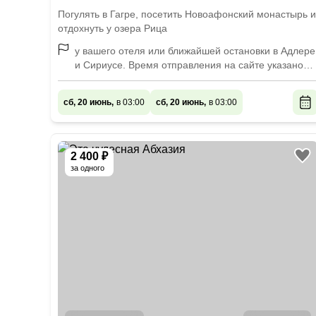
Погулять в Гагре, посетить Новоафонский монастырь и
отдохнуть у озера Рица
у вашего отеля или ближайшей остановки в Адлере
и Сириусе. Время отправления на сайте указано
ориентировочное и может меняться в зависимости
от вашего места проживания
сб, 20 июнь,
в 03:00
сб, 20 июнь,
в 03:00
2 400 ₽
за одного