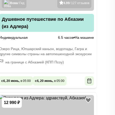
Вова
/ Гид
4.99
/ 127 отзывов
Душевное путешествие по Абхазии
(из Адлера)
Индивидуальная
6.5 часов
На машине
Озеро Рица, Юпшарский каньон, водопады, Гагра и
другие символы страны на автопешеходной экскурсии
на границе с Абхазией (КПП Псоу)
сб, 20 июнь,
в 05:00
сб, 20 июнь,
в 05:00
12 990 ₽