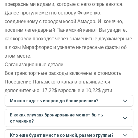
прекрасными видами, которые с него открываются.
Далее прогуляемся по острову Фламенко,
соединенному с городом косой Амадор. И, конечно,
посетим легендарный Панамский канал. Вы увидите,
как корабли проходят через знаменитые двухкамерные
шлюзы Мирафлорес и узнаете интересные факты об
этом месте.
Организационные детали
Все транспортные расходы включены в стоимость
Посещение Панамского канала оплачивается
дополнительно: 17,22$ взрослые и 10,22$ дети
Можно задать вопрос до бронирования?
Достаточно перейти по ссылке «Задать вопрос» и
В каких случаях бронирование может быть
написать гиду. Платить при этом не нужно. Сначала
отменено?
согласуйте с гидом интересующие вас вопросы и после
этого бронируйте экскурсию.
Задать вопрос
.
Только в случае неблагоприятных погодных условий,
Кто еще будет вместе со мной, размер группы?
например, если экскурсия на кораблике, а по прогнозу