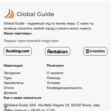
Все остальные случаи возврата средств описаны в
полностью происходит на сайте. Тогда платить
политике возврата.
организатору напрямую не требуется.
Global Guide - надежный гид по всему миру. С нами ты
можешь посетить любой город и узнать много нового.
Наши партнеры
Лидеры туристической индустрии
Навигация
Полезное
Экскурсии
О проекте
Туры
Помощь
Авиабилеты
Условия
Отели
Конфединциальность
Дневник
Как с нами связаться
Global Guide SAS. Via Attilio Regolo 19, 00192 Roma, Italy
Мы открыты с 09:00 до 17:00