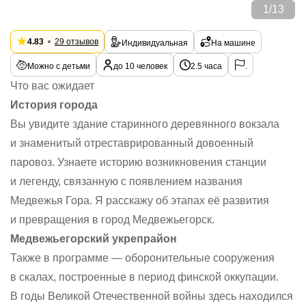
1
/
13
4.83
29 отзывов
Индивидуальная
На машине
Можно с детьми
до 10 человек
2.5 часа
.
Что вас ожидает
История города
Вы увидите здание старинного деревянного вокзала
и знаменитый отреставрированный довоенный
паровоз. Узнаете историю возникновения станции
и легенду, связанную с появлением названия
Медвежья Гора. Я расскажу об этапах её развития
и превращения в город Медвежьегорск.
Медвежьегорский укрепрайон
Также в программе — оборонительные сооружения
в скалах, построенные в период финской оккупации.
В годы Великой Отечественной войны здесь находился