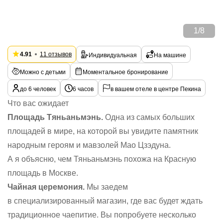
1
/
8
4.91
11 отзывов
Индивидуальная
На машине
Можно с детьми
Моментальное бронирование
до 6 человек
6 часов
в вашем отеле в центре Пекина
Что вас ожидает
Площадь Тяньаньмэнь.
Одна из самых больших
площадей в мире, на которой вы увидите памятник
народным героям и мавзолей Мао Цзэдуна.
А я объясню, чем Тяньаньмэнь похожа на Красную
площадь в Москве.
Чайная церемония.
Мы заедем
в специализированный магазин, где вас будет ждать
традиционное чаепитие. Вы попробуете несколько