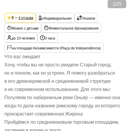
1
/
25
5
4 отзыва
Индивидуальная
Пешком
Можно с детьми
Моментальное бронирование
до 10 человек
3 часа
на площади Независимости (Plaça de Independéncia)
Что вас ожидает
Хочу, чтобы вы не просто увидели Старый город,
но и поняли, как он устроен. Я помогу разобраться
в его древнеримской и средневековой структуре
и их современном использовании. Для этого мы:
Погуляем по набережным реки Оньяр — именно она
когда-то дала название римскому городу, из которого
произрастает современная Жирона
Пройдёмся по средневековым торговым площадям,
заглянем в мэрию и театр