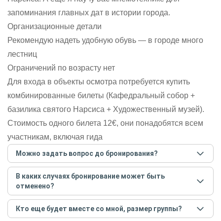
запоминания главных дат в истории города.
Организационные детали
Рекомендую надеть удобную обувь — в городе много
лестниц
Ограничений по возрасту нет
Для входа в объекты осмотра потребуется купить
комбинированные билеты (Кафедральный собор +
базилика святого Нарсиса + Художественный музей).
Стоимость одного билета 12€, они понадобятся всем
участникам, включая гида
Можно задать вопрос до бронирования?
Достаточно перейти по ссылке «Задать вопрос» и
В каких случаях бронирование может быть
написать гиду. Платить при этом не нужно. Сначала
отменено?
согласуйте с гидом интересующие вас вопросы и после
этого бронируйте экскурсию.
Задать вопрос
.
Только в случае неблагоприятных погодных условий,
Кто еще будет вместе со мной, размер группы?
например, если экскурсия на кораблике, а по прогнозу
погоды аномально-сильный ветер. При этом гид