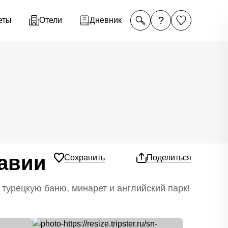
?
еты
Отели
Дневник
авии
Сохранить
Поделиться
 турецкую баню, минарет и английский парк!