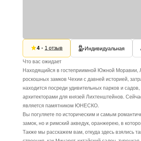
4
1 отзыв
Индивидуальная
Что вас ожидает
Находящийся в гостеприимной Южной Моравии, Л
роскошных замков Чехии с давней историей, зат
находится посреди удивительных парков и садов,
архитекторами для князей Лихтенштейнов. Сейча
является памятником ЮНЕСКО.
Вы погуляете по историческим и самым романтич
замок, но и римский акведук, оранжерею, в которо
Также мы расскажем вам, откуда здесь взялись 
строения, как Минарет, китайский салон, турецка