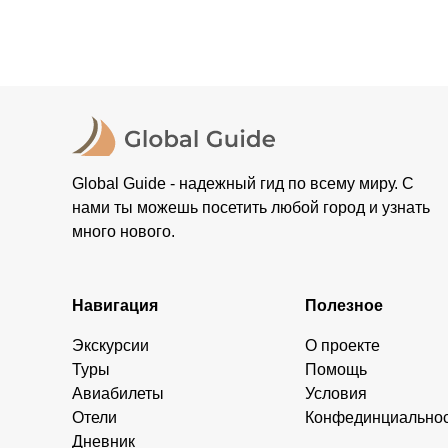
При отмене за 48 часов или раньше мы вернем всю пр
остальные случаи возврата средств описаны в поли
Global Guide - надежный гид по всему миру. С
нами ты можешь посетить любой город и узнать
много нового.
Навигация
Полезное
Экскурсии
О проекте
Туры
Помощь
Авиабилеты
Условия
Отели
Конфединциально
Дневник