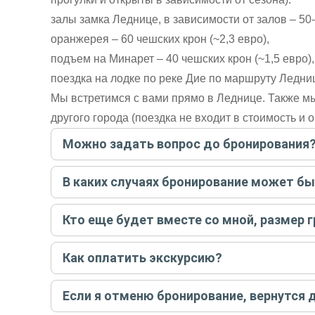
залы замка Леднице, в зависимости от залов – 50-
оранжерея – 60 чешских крон (~2,3 евро),
подъем на Минарет – 40 чешских крон (~1,5 евро),
поездка на лодке по реке Дие по маршруту Ледниц
Мы встретимся с вами прямо в Леднице. Также мы
другого города (поездка не входит в стоимость и 
Можно задать вопрос до бронирования
Достаточно перейти по ссылке «Задать вопрос» и на
В каких случаях бронирование может б
бронируйте экскурсию.
Задать вопрос
.
Только в случае неблагоприятных погодных условий,
Кто еще будет вместе со мной, размер 
вас об отмене, а мы вернем предоплату на карту. Во
Если экскурсия индивидуальная, гид проведет встреч
Как оплатить экскурсию?
условий конкретной экскурсии.
Создайте заказ на удобную дату и время, и внесите
Если я отменю бронирование, вернутся 
контакты организатора и точное место встречи. Ос
Тогда платить организатору напрямую не требуется