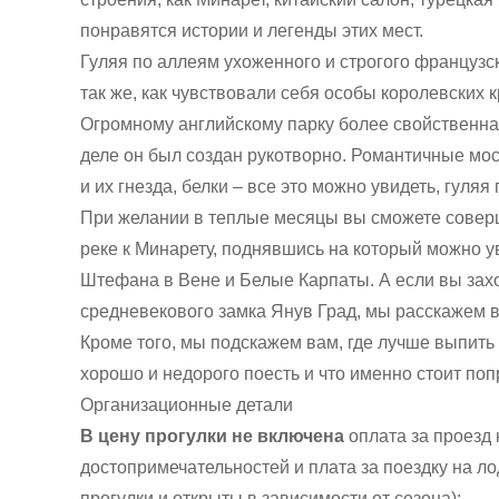
понравятся истории и легенды этих мест.
Гуляя по аллеям ухоженного и строгого французс
так же, как чувствовали себя особы королевских 
Огромному английскому парку более свойственна
деле он был создан рукотворно. Романтичные мос
и их гнезда, белки – все это можно увидеть, гуляя
При желании в теплые месяцы вы сможете соверш
реке к Минарету, поднявшись на который можно у
Штефана в Вене и Белые Карпаты. А если вы зах
средневекового замка Янув Град, мы расскажем ва
Кроме того, мы подскажем вам, где лучше выпить 
хорошо и недорого поесть и что именно стоит поп
Организационные детали
В цену прогулки не включена
оплата за проезд 
достопримечательностей и плата за поездку на ло
прогулки и открыты в зависимости от сезона):