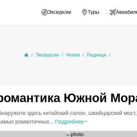
Экскурсии
Туры
Авиабил
Экскурсии
Чехия
Леднице
/
/
/
/
романтика Южной Мор
бнаружите здесь китайский салон, швейцарский мост,
⌃
амых романтичных...
Подробнее