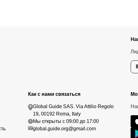
едоплату. Скорость возврата будет зависеть от вашего банка, об
тике возврата.
На
Ли
Как с нами связаться
Мо
Global Guide SAS. Via Attilio Regolo
На
19, 00192 Roma, Italy
Мы открыты с 09:00 до 17:00
сть
global.guide.org@gmail.com