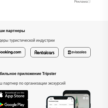
ычно это занимает не более 72 часов. Все
Реклама
ши партнеры
деры туристической индустрии
бильное приложение Tripster
ш партнер по организации экскурсий