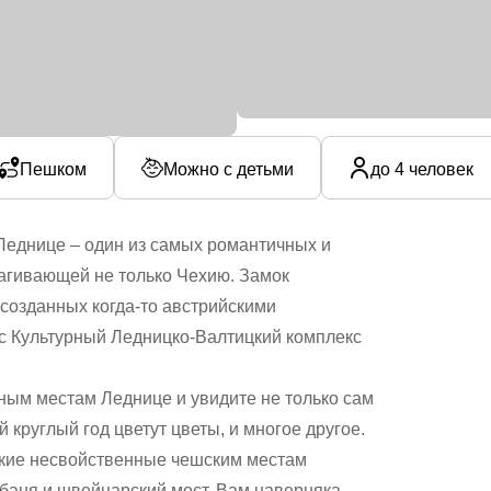
Пешком
Можно с детьми
до 4 человек
еднице – один из самых романтичных и
рагивающей не только Чехию. Замок
 созданных когда-то австрийскими
с Культурный Ледницко-Валтицкий комплекс
ным местам Леднице и увидите не только сам
й круглый год цветут цветы, и многое другое.
такие несвойственные чешским местам
я баня и швейцарский мост. Вам наверняка