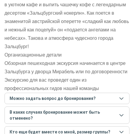
в уютном кафе и выпить чашечку кофе с легендарным
десертом «Зальцбургский нокерлн». Как поется в
знаменитой австрийской оперетте «сладкий как любовь
и нежный как поцелуй» он «подается ангелами на
небесах». Такова и атмосфера чудесного города
Зальцбург!
Организационные детали
Обзорная пешеходная экскурсия начинается в центре
Зальцбурга у дворца Мирабель или по договоренности
Экскурсию для вас проведет один из
профессиональных гидов нашей команды
Можно задать вопрос до бронирования?
Достаточно перейти по ссылке «Задать вопрос» и
В каких случаях бронирование может быть
написать гиду. Платить при этом не нужно. Сначала
отменено?
согласуйте с гидом интересующие вас вопросы и после
этого бронируйте экскурсию.
Задать вопрос
.
Только в случае неблагоприятных погодных условий,
Кто еще будет вместе со мной, размер группы?
например, если экскурсия на кораблике, а по прогнозу