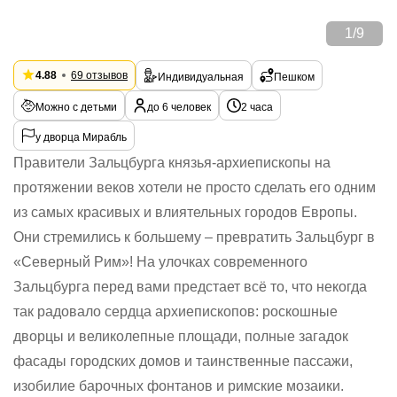
1
/
9
4.88
69 отзывов
Индивидуальная
Пешком
Можно с детьми
до 6 человек
2 часа
у дворца Мирабль
Правители Зальцбурга князья-архиепископы на
протяжении веков хотели не просто сделать его одним
из самых красивых и влиятельных городов Европы.
Они стремились к большему – превратить Зальцбург в
«Северный Рим»! На улочках современного
Зальцбурга перед вами предстает всё то, что некогда
так радовало сердца архиепископов: роскошные
дворцы и великолепные площади, полные загадок
фасады городских домов и таинственные пассажи,
изобилие барочных фонтанов и римские мозаики.