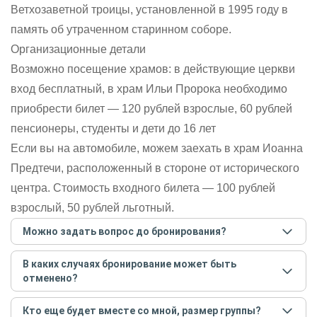
Ветхозаветной троицы, установленной в 1995 году в
память об утраченном старинном соборе.
Организационные детали
Возможно посещение храмов: в действующие церкви
вход бесплатный, в храм Ильи Пророка необходимо
приобрести билет — 120 рублей взрослые, 60 рублей
пенсионеры, студенты и дети до 16 лет
Если вы на автомобиле, можем заехать в храм Иоанна
Предтечи, расположенный в стороне от исторического
центра. Стоимость входного билета — 100 рублей
взрослый, 50 рублей льготный.
Можно задать вопрос до бронирования?
Достаточно перейти по ссылке «Задать вопрос» и
В каких случаях бронирование может быть
написать гиду. Платить при этом не нужно. Сначала
отменено?
согласуйте с гидом интересующие вас вопросы и после
этого бронируйте экскурсию.
Задать вопрос
.
Только в случае неблагоприятных погодных условий,
Кто еще будет вместе со мной, размер группы?
например, если экскурсия на кораблике, а по прогнозу