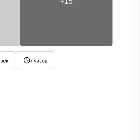
+15
овек
7 часов