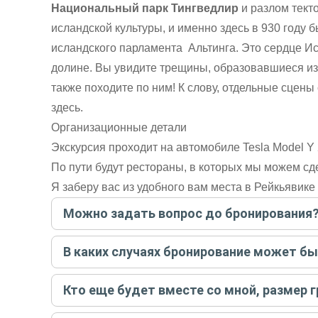
Национальный парк Тингведлир
и разлом тект
исландской культуры, и именно здесь в 930 году
исландского парламента Альтинга. Это сердце Ис
долине. Вы увидите трещины, образовавшиеся из
также походите по ним! К слову, отдельные сцен
здесь.
Организационные детали
Экскурсия проходит на автомобиле Tesla Model Y
По пути будут рестораны, в которых мы можем сд
Я заберу вас из удобного вам места в Рейкьявике
Можно задать вопрос до бронирования
Достаточно перейти по ссылке «Задать вопрос» и на
В каких случаях бронирование может б
бронируйте экскурсию.
Задать вопрос
.
Только в случае неблагоприятных погодных условий,
Кто еще будет вместе со мной, размер 
вас об отмене, а мы вернем предоплату на карту. Во
Если экскурсия индивидуальная, гид проведет встреч