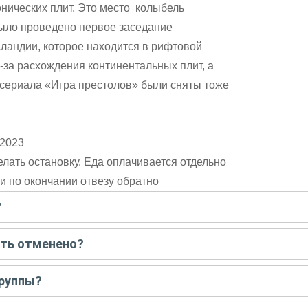
онических плит. Это место колыбель
 было проведено первое заседание
ландии, которое находится в рифтовой
-за расхождения континентальных плит, а
ы сериала «Игра престолов» были сняты тоже
 2023
елать остановку. Еда оплачивается отдельно
 и по окончании отвезу обратно
?
писать гиду. Платить при этом не нужно. Сначала согласуйте с г
ыть отменено?
 например, если экскурсия на кораблике, а по прогнозу погоды ан
группы?
 всех остальных случаях экскурсия состоится.
у только для вас и вашей компании. Если групповая — на экскурс