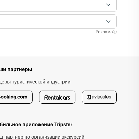
аняли ваше место. После этого вам станут доступны
лучаях оплата полностью происходит на сайте.
ычно это занимает не более 72 часов. Все
Реклама
ши партнеры
деры туристической индустрии
бильное приложение Tripster
ш партнер по организации экскурсий