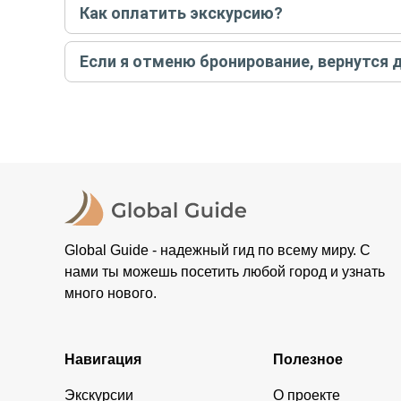
Как оплатить экскурсию?
условий конкретной экскурсии.
Создайте заказ на удобную дату и время, и внесите
Если я отменю бронирование, вернутся 
контакты организатора и точное место встречи. Ос
Тогда платить организатору напрямую не требуется
При отмене за 48 часов или раньше мы вернем всю пр
остальные случаи возврата средств описаны в поли
Global Guide - надежный гид по всему миру. С
нами ты можешь посетить любой город и узнать
много нового.
Навигация
Полезное
Экскурсии
О проекте