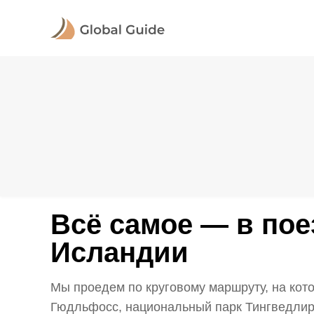
Всё самое — в пое
Исландии
Мы проедем по круговому маршруту, на ко
Гюдльфосс, национальный парк Тингведлир,