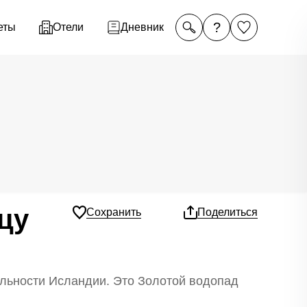
?
еты
Отели
Дневник
цу
Сохранить
Поделиться
ельности Исландии. Это Золотой водопад