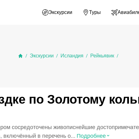
Экскурсии
Туры
Авиабил
Экскурсии
Исландия
Рейкьявик
/
/
/
/
здке по Золотому коль
тором сосредоточены живописнейшие достопримечат
⌃
 включённый в перечень о...
Подробнее