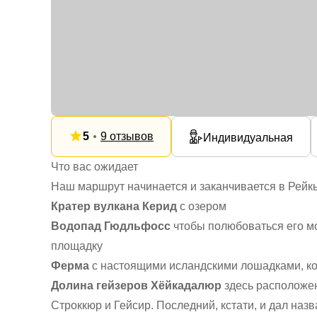
5
9 отзывов
Индивидуальная
Что вас ожидает
Наш маршрут начинается и заканчивается в Рейкь
Кратер вулкана Керид
с озером
Водопад Гюдльфосс
чтобы полюбоваться его м
площадку
Ферма
с настоящими исландскими лошадками, ко
Долина гейзеров Хёйкадалюр
здесь расположе
Строккюр и Гейсир. Последний, кстати, и дал наз