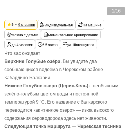
1
/
16
5
6 отзывов
Индивидуальная
На машине
Можно с детьми
Моментальное бронирование
до 4 человек
6.5 часов
ул. Шогенцукова
Что вас ожидает
Верхние Голубые озёра.
Вы увидите два
сообщающихся водоёма в Черекском районе
Кабардино-Балкарии.
Нижнее Голубое озеро (Церик-Кель)
с необычным
зелёно-голубым цветом воды и постоянной
температурой 9 °C. Его название с балкарского
переводится как «гнилое озеро» — из-за высокого
содержания сероводорода здесь нет живности.
Следующая точка маршрута — Черекская теснина