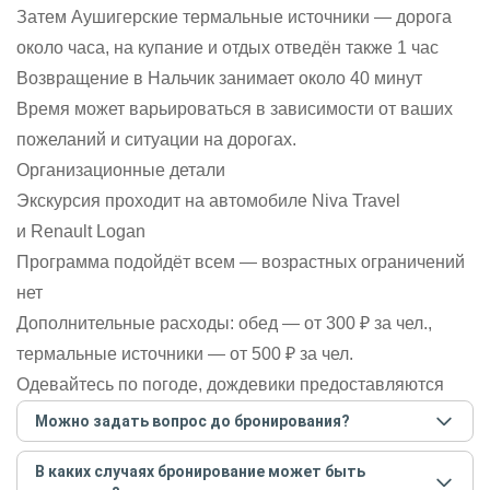
Затем Аушигерские термальные источники — дорога
около часа, на купание и отдых отведён также 1 час
Возвращение в Нальчик занимает около 40 минут
Время может варьироваться в зависимости от ваших
пожеланий и ситуации на дорогах.
Организационные детали
Экскурсия проходит на автомобиле Niva Travel
и Renault Logan
Программа подойдёт всем — возрастных ограничений
нет
Дополнительные расходы: обед — от 300 ₽ за чел.,
термальные источники — от 500 ₽ за чел.
Одевайтесь по погоде, дождевики предоставляются
Можно задать вопрос до бронирования?
Достаточно перейти по ссылке «Задать вопрос» и
В каких случаях бронирование может быть
написать гиду. Платить при этом не нужно. Сначала