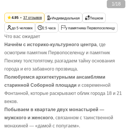
1
/
18
4.95
37 отзывов
Индивидуальная
Пешком
до 5 человек
2.5 часа
у памятника Первопоселенцу
Что вас ожидает
Начнём с историко-культурного центра
, где
осмотрим памятник Первопоселенцу и памятник
Пензяку толстопятому, разгадаем тайну основания
города и его забавного прозвища.
Полюбуемся архитектурными ансамблями
старинной Соборной площади
и современной
Фонтанной, которые раскрывают облик города 18 и 21
веков.
Побываем в квартале двух монастырей —
мужского и женского
, связанном с таинственной
монахиней — «дамой с попугаем».