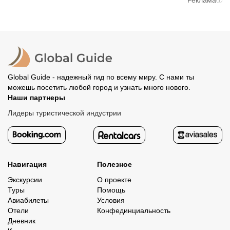
Реклама
вам станут доступны контакты организатора и точное
предоплату. Скорость возврата будет зависеть от
место встречи. Оставшуюся стоимость оплатите
вашего банка, обычно это занимает не более 72 часов.
организатору напрямую. В редких случаях оплата
Все остальные случаи возврата средств описаны в
полностью происходит на сайте. Тогда платить
политике возврата.
организатору напрямую не требуется.
Global Guide - надежный гид по всему миру. С нами ты
можешь посетить любой город и узнать много нового.
Наши партнеры
Лидеры туристической индустрии
Навигация
Полезное
Экскурсии
О проекте
Туры
Помощь
Авиабилеты
Условия
Отели
Конфединциальность
Дневник