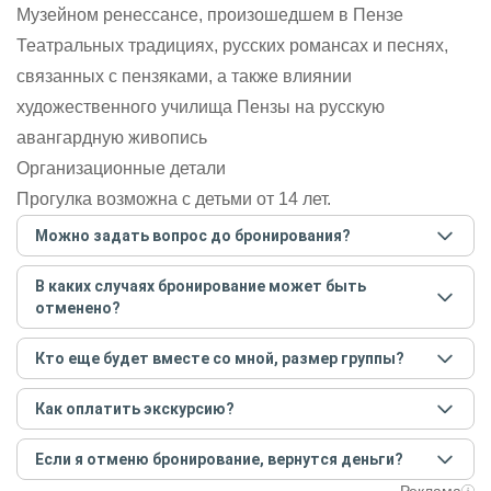
Музейном ренессансе, произошедшем в Пензе
Театральных традициях, русских романсах и песнях,
связанных с пензяками, а также влиянии
художественного училища Пензы на русскую
авангардную живопись
Организационные детали
Прогулка возможна с детьми от 14 лет.
Можно задать вопрос до бронирования?
Достаточно перейти по ссылке «Задать вопрос» и
В каких случаях бронирование может быть
написать гиду. Платить при этом не нужно. Сначала
отменено?
согласуйте с гидом интересующие вас вопросы и после
этого бронируйте экскурсию.
Задать вопрос
.
Только в случае неблагоприятных погодных условий,
Кто еще будет вместе со мной, размер группы?
например, если экскурсия на кораблике, а по прогнозу
погоды аномально-сильный ветер. При этом гид
Если экскурсия индивидуальная, гид проведет встречу
предупредит вас об отмене, а мы вернем предоплату на
Как оплатить экскурсию?
только для вас и вашей компании. Если групповая — на
карту. Во всех остальных случаях экскурсия состоится.
экскурсии будут другие участники, размер зависит от
Создайте заказ на удобную дату и время, и внесите
условий конкретной экскурсии.
Если я отменю бронирование, вернутся деньги?
предоплату как можно скорее, чтобы другие
путешественники не заняли ваше место. После этого
При отмене за 48 часов или раньше мы вернем всю