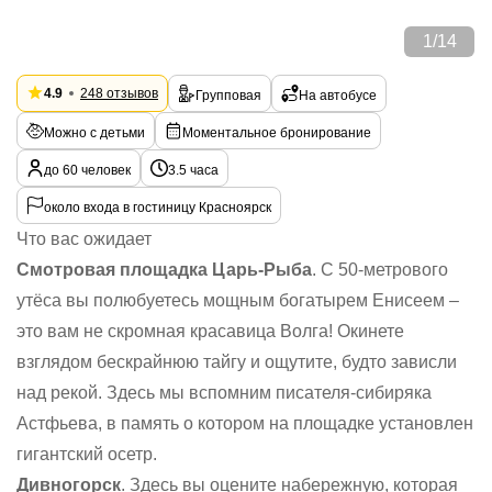
1
/
14
4.9
248 отзывов
Групповая
На автобусе
Можно с детьми
Моментальное бронирование
до 60 человек
3.5 часа
около входа в гостиницу Красноярск
Что вас ожидает
Смотровая площадка Царь-Рыба
. С 50-метрового
утёса вы полюбуетесь мощным богатырем Енисеем –
это вам не скромная красавица Волга! Окинете
взглядом бескрайнюю тайгу и ощутите, будто зависли
над рекой. Здесь мы вспомним писателя-сибиряка
Астфьева, в память о котором на площадке установлен
гигантский осетр.
Дивногорск
. Здесь вы оцените набережную, которая