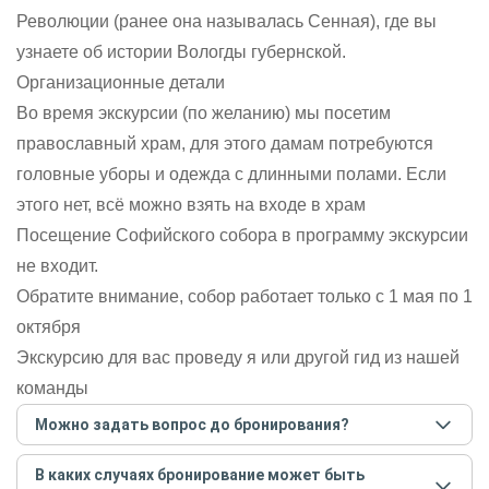
Революции (ранее она называлась Сенная), где вы
узнаете об истории Вологды губернской.
Организационные детали
Во время экскурсии (по желанию) мы посетим
православный храм, для этого дамам потребуются
головные уборы и одежда с длинными полами. Если
этого нет, всё можно взять на входе в храм
Посещение Софийского собора в программу экскурсии
не входит.
Обратите внимание, собор работает только с 1 мая по 1
октября
Экскурсию для вас проведу я или другой гид из нашей
команды
Можно задать вопрос до бронирования?
Достаточно перейти по ссылке «Задать вопрос» и
В каких случаях бронирование может быть
написать гиду. Платить при этом не нужно. Сначала