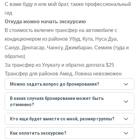
С вами буду я или мой брат, также профессиональный
гид
Откуда можно начать экскурсию
В стоимость включен трансфер на автомобиле с
кондиционером из районов Убуд, Кута, Нуса Дуа,
Санур, Денпасар, Чаннгу, Джимбаран, Семияк (туда и
обратно)
За трансфер из Улувату и обратно доплата $25
Трансфер для районов Амед, Ловина невозможен
Можно задать вопрос до бронирования?
Достаточно перейти по ссылке «Задать вопрос» и
В каких случаях бронирование может быть
написать гиду. Платить при этом не нужно. Сначала
отменено?
согласуйте с гидом интересующие вас вопросы и после
этого бронируйте экскурсию.
Задать вопрос
.
Только в случае неблагоприятных погодных условий,
Кто еще будет вместе со мной, размер группы?
например, если экскурсия на кораблике, а по прогнозу
погоды аномально-сильный ветер. При этом гид
Если экскурсия индивидуальная, гид проведет встречу
предупредит вас об отмене, а мы вернем предоплату на
Как оплатить экскурсию?
только для вас и вашей компании. Если групповая — на
карту. Во всех остальных случаях экскурсия состоится.