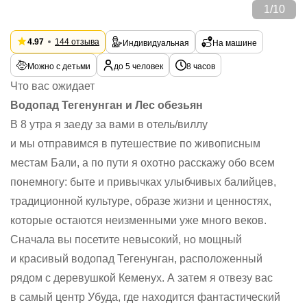
1
/
10
4.97
144 отзыва
Индивидуальная
На машине
Можно с детьми
до 5 человек
8 часов
Что вас ожидает
Водопад Тегенунган и Лес обезьян
В 8 утра я заеду за вами в отель/виллу
и мы отправимся в путешествие по живописным
местам Бали, а по пути я охотно расскажу обо всем
понемногу: быте и привычках улыбчивых балийцев,
традиционной культуре, образе жизни и ценностях,
которые остаются неизменными уже много веков.
Сначала вы посетите невысокий, но мощный
и красивый водопад Тегенунган, расположенный
рядом с деревушкой Кеменух. А затем я отвезу вас
в самый центр Убуда, где находится фантастический