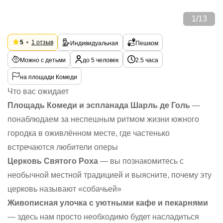
1
/
13
5
1 отзыв
Индивидуальная
Пешком
Можно с детьми
до 5 человек
2.5 часа
на площади Комеди
Что вас ожидает
Площадь Комеди и эспланада Шарль де Голь
—
понаблюдаем за неспешным ритмом жизни южного
городка в оживлённом месте, где частенько
встречаются любители оперы
Церковь Святого Роха
— вы познакомитесь с
необычной местной традицией и выясните, почему эту
церковь называют «собачьей»
Живописная улочка с уютными кафе и пекарнями
— здесь нам просто необходимо будет насладиться