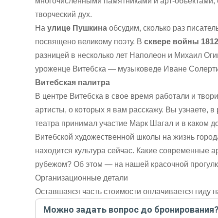
многочисленными памятниками и арт-объектами,
творческий дух.
На
улице Пушкина
обсудим, сколько раз писател
посвящено великому поэту. В
сквере войны 1812
разницей в несколько лет Наполеон и Михаил Оги
уроженце Витебска — музыковеде Иване Солертин
Витебская палитра
В центре Витебска в свое время работали и твор
артисты, о которых я вам расскажу. Вы узнаете, в
театра принимал участие Марк Шагал и в каком д
Витебской художественной школы на жизнь города 
находится культура сейчас. Какие современные а
рубежом? Об этом — на нашей красочной прогулк
Организационные детали
Оставшаяся часть стоимости оплачивается гиду н
Можно задать вопрос до бронирования