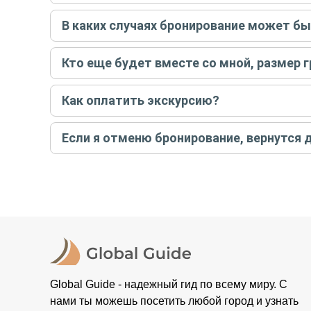
Достаточно перейти по ссылке «Задать вопрос» и на
В каких случаях бронирование может б
бронируйте экскурсию.
Задать вопрос
.
Только в случае неблагоприятных погодных условий,
Кто еще будет вместе со мной, размер 
вас об отмене, а мы вернем предоплату на карту. Во
Если экскурсия индивидуальная, гид проведет встреч
Как оплатить экскурсию?
условий конкретной экскурсии.
Создайте заказ на удобную дату и время, и внесите
Если я отменю бронирование, вернутся 
контакты организатора и точное место встречи. Ос
Тогда платить организатору напрямую не требуется
При отмене за 48 часов или раньше мы вернем всю пр
остальные случаи возврата средств описаны в поли
Global Guide - надежный гид по всему миру. С
нами ты можешь посетить любой город и узнать