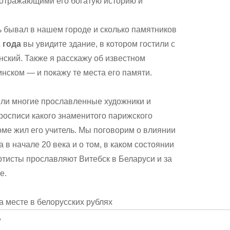
 отражающими его богатую историю и
ь бывал в нашем городе и сколько памятников
 года
вы увидите здание, в котором гостили с
нский. Также я расскажу об известном
ском — и покажу те места его памяти.
или многие прославленные художники и
 росписи какого знаменитого парижского
оме жил его учитель. Мы поговорим о влиянии
в начале 20 века и о том, в каком состоянии
ртисты прославляют Витебск в Беларуси и за
е.
а месте в белорусских рублях
?