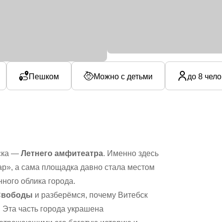
Пешком
Можно с детьми
до 8 чел
бска —
Летнего амфитеатра
. Именно здесь
р», а сама площадка давно стала местом
ного облика города.
Свободы
и разберёмся, почему Витебск
 Эта часть города украшена