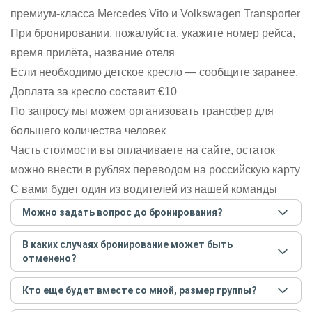
премиум-класса Mercedes Vito и Volkswagen Transporter
При бронировании, пожалуйста, укажите номер рейса,
время прилёта, название отеля
Если необходимо детское кресло — сообщите заранее.
Доплата за кресло составит €10
По запросу мы можем организовать трансфер для
большего количества человек
Часть стоимости вы оплачиваете на сайте, остаток
можно внести в рублях переводом на российскую карту
С вами будет один из водителей из нашей команды
Можно задать вопрос до бронирования?
Достаточно перейти по ссылке «Задать вопрос» и
В каких случаях бронирование может быть
написать гиду. Платить при этом не нужно. Сначала
отменено?
согласуйте с гидом интересующие вас вопросы и после
этого бронируйте экскурсию.
Задать вопрос
.
Только в случае неблагоприятных погодных условий,
Кто еще будет вместе со мной, размер группы?
например, если экскурсия на кораблике, а по прогнозу
погоды аномально-сильный ветер. При этом гид
Если экскурсия индивидуальная, гид проведет встречу