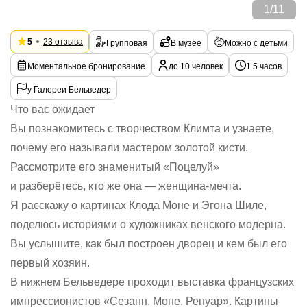
1
/
11
5
23 отзыва
Групповая
В музее
Можно с детьми
Моментальное бронирование
до 10 человек
1.5 часов
у Галереи Бельведер
Что вас ожидает
Вы познакомитесь с творчеством Климта и узнаете,
почему его называли мастером золотой кисти.
Рассмотрите его знаменитый «Поцелуй»
и разберётесь, кто же она — женщина-мечта.
Я расскажу о картинах Клода Моне и Эгона Шиле,
поделюсь историями о художниках венского модерна.
Вы услышите, как был построен дворец и кем был его
первый хозяин.
В нижнем Бельведере проходит выставка французских
импрессионистов «Сезанн, Моне, Ренуар». Картины