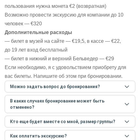
пользования нужна монета €2 (возвратная)
Возможно провести экскурсию для компании до 10
человек — €320
Дополнительные расходы
— билет в музей на сайте — €19,5, в кассе — €22,
до 19 лет вход бесплатный
— билет в нижний и верхний Бельведер — €29
Если необходимо, я с удовольствием приобрету для
вас билеты. Напишите об этом при бронировании.
Можно задать вопрос до бронирования?
Достаточно перейти по ссылке «Задать вопрос» и
В каких случаях бронирование может быть
написать гиду. Платить при этом не нужно. Сначала
отменено?
согласуйте с гидом интересующие вас вопросы и после
этого бронируйте экскурсию.
Задать вопрос
.
Только в случае неблагоприятных погодных условий,
Кто еще будет вместе со мной, размер группы?
например, если экскурсия на кораблике, а по прогнозу
погоды аномально-сильный ветер. При этом гид
Если экскурсия индивидуальная, гид проведет встречу
предупредит вас об отмене, а мы вернем предоплату на
Как оплатить экскурсию?
только для вас и вашей компании. Если групповая — на