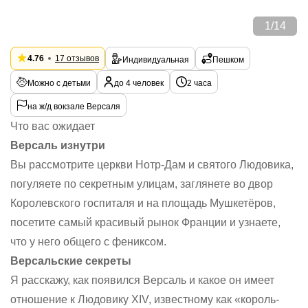
1
/
14
4.76
17 отзывов
Индивидуальная
Пешком
Можно с детьми
до 4 человек
2 часа
на ж/д вокзале Версаля
Что вас ожидает
Версаль изнутри
Вы рассмотрите церкви Нотр-Дам и святого Людовика,
погуляете по секретным улицам, заглянете во двор
Королевского госпиталя и на площадь Мушкетёров,
посетите самый красивый рынок Франции и узнаете,
что у него общего с фениксом.
Версальские секреты
Я расскажу, как появился Версаль и какое он имеет
отношение к Людовику XIV, известному как «король-