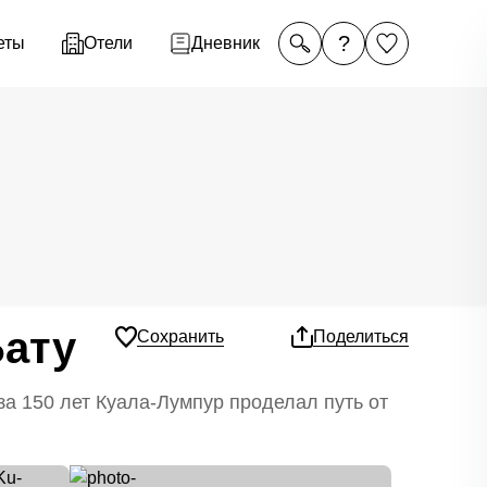
?
еты
Отели
Дневник
Бату
Сохранить
Поделиться
за 150 лет Куала-Лумпур проделал путь от