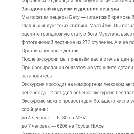
Королевского дворца и полюбуетесь Китайским х
Загадочный индуизм и древние пещеры
Мы посетим пещеры Бату — гигантский храмовый
главных индуистских святынь Малайзии. Вы позна
оцените грандиозную статую бога Муругана высот
фотогеничной лестнице из 272 ступеней. А еще
Организационные детали
После экскурсии мы привезём вас в отель в цент
При бронировании обязательно уточняйте детали 
остановитесь
Экскурсия проходит на комфортном легковом авто
ребенок до 12 лет (для ребёнка экскурсия беспла
Экскурсию можно провести для большего числа уч
сообщении:
до 4 человек — €180 на MPV
до 7 человек — €206 на Toyota HiAce