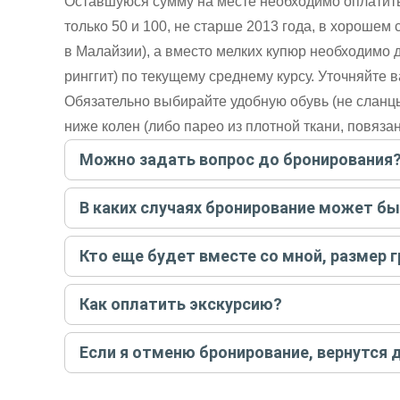
Оставшуюся сумму на месте необходимо оплатить
только 50 и 100, не старше 2013 года, в хорошем
в Малайзии), а вместо мелких купюр необходимо 
ринггит) по текущему среднему курсу. Уточняйте 
Обязательно выбирайте удобную обувь (не сланц
ниже колен (либо парео из плотной ткани, повяза
Можно задать вопрос до бронирования
Достаточно перейти по ссылке «Задать вопрос» и на
В каких случаях бронирование может б
бронируйте экскурсию.
Задать вопрос
.
Только в случае неблагоприятных погодных условий,
Кто еще будет вместе со мной, размер 
вас об отмене, а мы вернем предоплату на карту. Во
Если экскурсия индивидуальная, гид проведет встреч
Как оплатить экскурсию?
условий конкретной экскурсии.
Создайте заказ на удобную дату и время, и внесите
Если я отменю бронирование, вернутся 
контакты организатора и точное место встречи. Ос
Тогда платить организатору напрямую не требуется
При отмене за 48 часов или раньше мы вернем всю пр
остальные случаи возврата средств описаны в поли