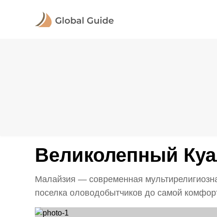
Великолепный Куа
Малайзия — современная мультирелигиозная 
поселка оловодобытчиков до самой комфорт