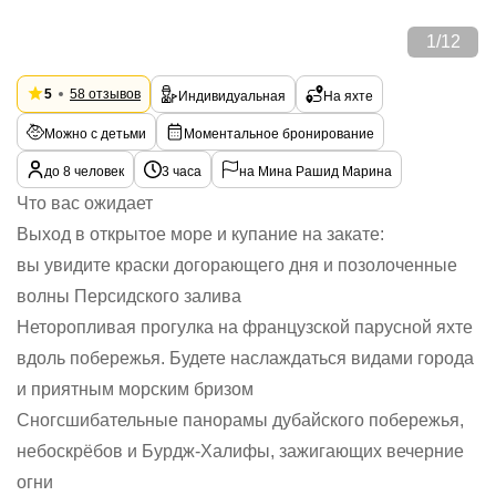
1
/
12
5
58 отзывов
Индивидуальная
На яхте
Можно с детьми
Моментальное бронирование
до 8 человек
3 часа
на Мина Рашид Марина
Что вас ожидает
Выход в открытое море и купание на закате:
вы увидите краски догорающего дня и позолоченные
волны Персидского залива
Неторопливая прогулка на французской парусной яхте
вдоль побережья. Будете наслаждаться видами города
и приятным морским бризом
Сногсшибательные панорамы дубайского побережья,
небоскрёбов и Бурдж-Халифы, зажигающих вечерние
огни