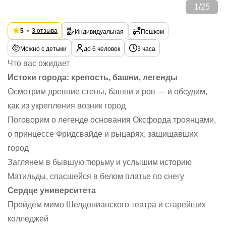
1
/
25
5
3 отзыва
Индивидуальная
Пешком
Можно с детьми
до 6 человек
3 часа
Что вас ожидает
Истоки города: крепость, башни, легенды
Осмотрим древние стены, башни и ров — и обсудим,
как из укрепления возник город
Поговорим о легенде основания Оксфорда троянцами,
о принцессе Фридсвайде и рыцарях, защищавших
город
Заглянем в бывшую тюрьму и услышим историю
Матильды, спасшейся в белом платье по снегу
Сердце университета
Пройдём мимо Шелдонианского театра и старейших
колледжей