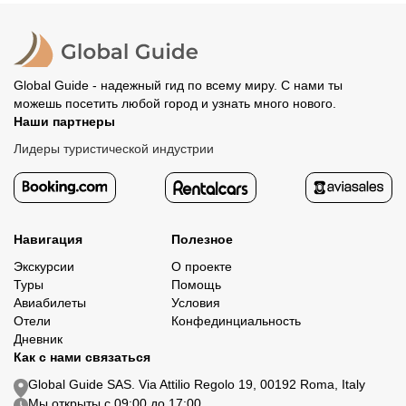
Все остальные случаи возврата средств описаны в
полностью происходит на сайте. Тогда платить
политике возврата.
организатору напрямую не требуется.
Global Guide - надежный гид по всему миру. С нами ты
можешь посетить любой город и узнать много нового.
Наши партнеры
Лидеры туристической индустрии
Навигация
Полезное
Экскурсии
О проекте
Туры
Помощь
Авиабилеты
Условия
Отели
Конфединциальность
Дневник
Как с нами связаться
Global Guide SAS. Via Attilio Regolo 19, 00192 Roma, Italy
Мы открыты с 09:00 до 17:00