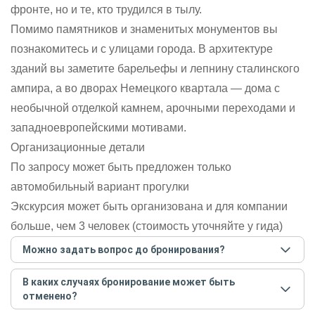
фронте, но и те, кто трудился в тылу.
Помимо памятников и знаменитых монументов вы
познакомитесь и с улицами города. В архитектуре
зданий вы заметите барельефы и лепнину сталинского
ампира, а во дворах Немецкого квартала — дома с
необычной отделкой камнем, арочными переходами и
западноевропейскими мотивами.
Организационные детали
По запросу может быть предложен только
автомобильный вариант прогулки
Экскурсия может быть организована и для компании
больше, чем 3 человек (стоимость уточняйте у гида)
Можно задать вопрос до бронирования?
Достаточно перейти по ссылке «Задать вопрос» и
В каких случаях бронирование может быть
написать гиду. Платить при этом не нужно. Сначала
отменено?
согласуйте с гидом интересующие вас вопросы и после
этого бронируйте экскурсию.
Задать вопрос
.