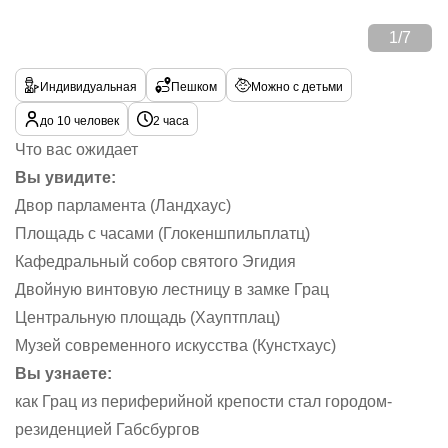
1
/
7
Индивидуальная
Пешком
Можно с детьми
до 10 человек
2 часа
Что вас ожидает
Вы увидите:
Двор парламента (Ландхаус)
Площадь с часами (Глокеншпильплатц)
Кафедральный собор святого Эгидия
Двойную винтовую лестницу в замке Грац
Центральную площадь (Хауптплац)
Музей современного искусства (Кунстхаус)
Вы узнаете:
как Грац из периферийной крепости стал городом-
резиденцией Габсбургов