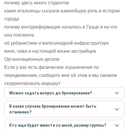
почему здесь много студентов
какие итальянцы сыграли важнейшую роль в истории
города
почему контрреформация началась в Граце и на что
она повлияла
об урбанистике и велосипедной инфраструктуре
вине, пиве и настоящей жизни австрийцев
Организационные детали
Если у вас есть физические ограничения по
передвижению, сообщите мне об этом и мы сможем
скорректировать маршрут
Можно задать вопрос до бронирования?
Достаточно перейти по ссылке «Задать вопрос» и
В каких случаях бронирование может быть
написать гиду. Платить при этом не нужно. Сначала
отменено?
согласуйте с гидом интересующие вас вопросы и после
этого бронируйте экскурсию.
Задать вопрос
.
Только в случае неблагоприятных погодных условий,
Кто еще будет вместе со мной, размер группы?
например, если экскурсия на кораблике, а по прогнозу