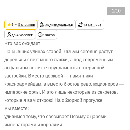
1
/
10
5
5 отзывов
Индивидуальная
На машине
до 4 человек
6 часов
Что вас ожидает
На бывших улицах старой Вязьмы сегодня растут
деревья и стоят многоэтажки, а под современным
асфальтом покоятся фундаменты потерянной
застройки. Вместо церквей — памятники
красноармейцам, а вместо бюстов революционеров —
имперские орлы. И это лишь некоторые из секретов,
которые я вам открою! На обзорной прогулке
мы вместе:
удивимся тому, что связывает Вязьму с царями,
императорами и королями