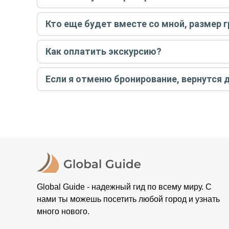
Только в случае неблагоприятных погодных условий,
Кто еще будет вместе со мной, размер 
вас об отмене, а мы вернем предоплату на карту. Во
Если экскурсия индивидуальная, гид проведет встреч
Как оплатить экскурсию?
условий конкретной экскурсии.
Создайте заказ на удобную дату и время, и внесите
Если я отменю бронирование, вернутся 
контакты организатора и точное место встречи. Ос
Тогда платить организатору напрямую не требуется
При отмене за 48 часов или раньше мы вернем всю пр
остальные случаи возврата средств описаны в поли
Global Guide - надежный гид по всему миру. С
нами ты можешь посетить любой город и узнать
много нового.