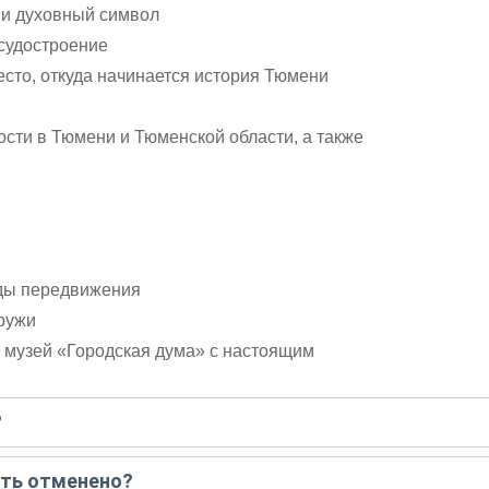
и духовный символ
 судостроение
сто, откуда начинается история Тюмени
ти в Тюмени и Тюменской области, а также
оды передвижения
ружи
ь музей «Городская дума» с настоящим
?
писать гиду. Платить при этом не нужно. Сначала согласуйте с г
ыть отменено?