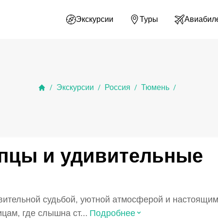
Экскурсии
Туры
Авиабил
Экскурсии
Россия
Тюмень
/
/
/
/
упцы и удивительные
ивительной судьбой, уютной атмосферой и настоящи
⌃
ицам, где слышна ст...
Подробнее