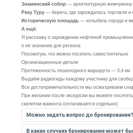
Знаменский собор
— архитектурную жемчужину 
Реку Туру
— берега, где зарождалась торговля и
Историческую площадь
— колыбель города и ме
А ещё:
Я расскажу о зарождении нефтяной промышленнос
о её значении для региона
Посоветую, что можно посетить самостоятельно
Организационные детали
Протяженность пешеходного маршрута — 3,4 км
Выдаём радиогиды каждому участнику для своб
Все достопримечательности мы осматриваем сна
При желании после экскурсии вы можете посетит
скелетом мамонта (оплачивается отдельно)
Можно задать вопрос до бронирования
Достаточно перейти по ссылке «Задать вопрос» и на
В каких случаях бронирование может б
бронируйте экскурсию.
Задать вопрос
.