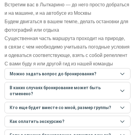
Встретим вас в Лыткарино — до него просто добраться
и на машине, и на автобусе из Москвы
Будем двигаться в вашем темпе, делать остановки для
фотографий или отдыха
Существенная часть маршрута проходит на природе,
в связи с чем необходимо учитывать погодные условия
и одеваться соответствующе, взять с собой репеллент
С вами буду я или другой гид из нашей команды
Можно задать вопрос до бронирования?
Достаточно перейти по ссылке «Задать вопрос» и
В каких случаях бронирование может быть
написать гиду. Платить при этом не нужно. Сначала
отменено?
согласуйте с гидом интересующие вас вопросы и после
этого бронируйте экскурсию.
Задать вопрос
.
Только в случае неблагоприятных погодных условий,
Кто еще будет вместе со мной, размер группы?
например, если экскурсия на кораблике, а по прогнозу
погоды аномально-сильный ветер. При этом гид
Если экскурсия индивидуальная, гид проведет встречу
предупредит вас об отмене, а мы вернем предоплату на
Как оплатить экскурсию?
только для вас и вашей компании. Если групповая — на
карту. Во всех остальных случаях экскурсия состоится.
экскурсии будут другие участники, размер зависит от
Создайте заказ на удобную дату и время, и внесите
условий конкретной экскурсии.