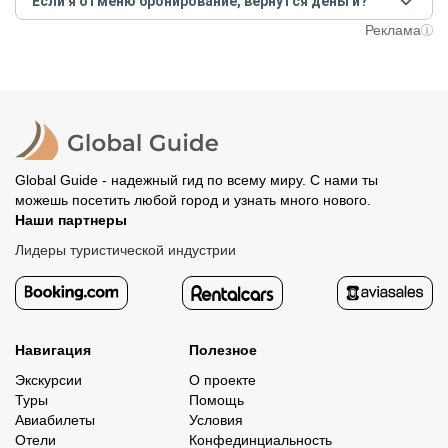
Если я отменю бронирование, вернутся деньги?
предоплату как можно скорее, чтобы другие
путешественники не заняли ваше место. После этого
При отмене за 48 часов или раньше мы вернем всю
Реклама
вам станут доступны контакты организатора и точное
предоплату. Скорость возврата будет зависеть от
место встречи. Оставшуюся стоимость оплатите
вашего банка, обычно это занимает не более 72 часов.
организатору напрямую. В редких случаях оплата
Все остальные случаи возврата средств описаны в
полностью происходит на сайте. Тогда платить
политике возврата.
организатору напрямую не требуется.
Global Guide - надежный гид по всему миру. С нами ты
можешь посетить любой город и узнать много нового.
Наши партнеры
Лидеры туристической индустрии
Навигация
Полезное
Экскурсии
О проекте
Туры
Помощь
Авиабилеты
Условия
Отели
Конфединциальность