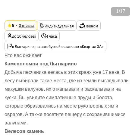
1
/
17
5
3 отзыва
Индивидуальная
Пешком
до 10 человек
4 часа
в Лыткарино, на автобусной остановке «Квартал 3А»
Что вас ожидает
Каменоломни под Лыткарино
Добыча песчаника велась в этих краях уже 17 веке. В
лесу выбирали такие места, где из земли выглядывали
макушки валунов, их откапывали и раскалывали на
куски. Вы увидите симпатичные пруды и болота,
которые образовались на месте рукотворных ям и
оврагов. А также посетите пещеру с сохранившимися
валунами.
Велесов камень