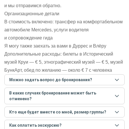
и мы отправимся обратно.
Организационные детали
В стоимость включено: трансфер на комфортабельном
автомобиле Mercedes, услуги водителя
и сопровождение гида
Я могу также заехать за вами в Дуррес и Влёру
Дополнительные расходы: билеты в Исторический
музей Круи — € 5, этнографический музей — € 5, музей
БункАрт, обед по желанию — около € 7 с человека
Можно задать вопрос до бронирования?
Достаточно перейти по ссылке «Задать вопрос» и
В каких случаях бронирование может быть
написать гиду. Платить при этом не нужно. Сначала
отменено?
согласуйте с гидом интересующие вас вопросы и после
этого бронируйте экскурсию.
Задать вопрос
.
Только в случае неблагоприятных погодных условий,
Кто еще будет вместе со мной, размер группы?
например, если экскурсия на кораблике, а по прогнозу
погоды аномально-сильный ветер. При этом гид
Если экскурсия индивидуальная, гид проведет встречу
предупредит вас об отмене, а мы вернем предоплату на
Как оплатить экскурсию?
только для вас и вашей компании. Если групповая — на