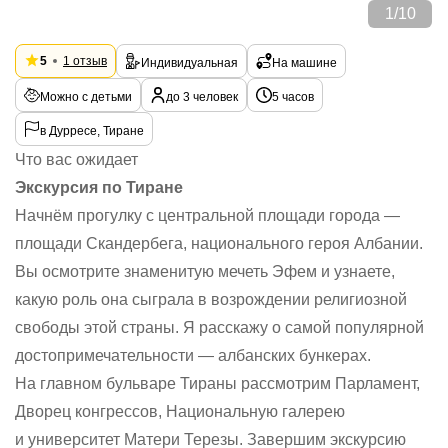
1
/
10
5
1 отзыв
Индивидуальная
На машине
Можно с детьми
до 3 человек
5 часов
в Дурресе, Тиране
Что вас ожидает
Экскурсия по Тиране
Начнём прогулку с центральной площади города —
площади Скандербега, национального героя Албании.
Вы осмотрите знаменитую мечеть Эфем и узнаете,
какую роль она сыграла в возрождении религиозной
свободы этой страны. Я расскажу о самой популярной
достопримечательности — албанских бункерах.
На главном бульваре Тираны рассмотрим Парламент,
Дворец конгрессов, Национальную галерею
и университет Матери Терезы. Завершим экскурсию