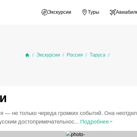
Экскурсии
Туры
Авиабил
Экскурсии
Россия
Таруса
/
/
/
/
ки
ия — не только череда громких событий. Она неотд
⌃
усским достопримечательнос...
Подробнее