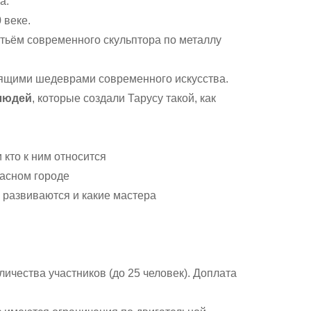
а.
 веке.
тьём современного скульптора по металлу
ящими шедеврами современного искусства.
 людей
, которые создали Тарусу такой, как
 кто к ним относится
расном городе
 развиваются и какие мастера
ичества участников (до 25 человек). Доплата