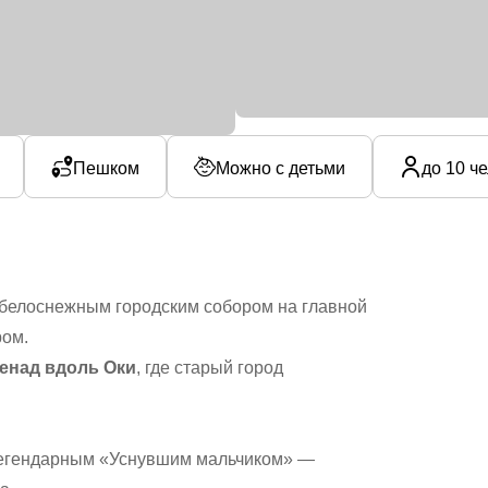
Пешком
Можно с детьми
до 10 ч
белоснежным городским собором на главной
ом.
енад вдоль Оки
, где старый город
егендарным «Уснувшим мальчиком» —