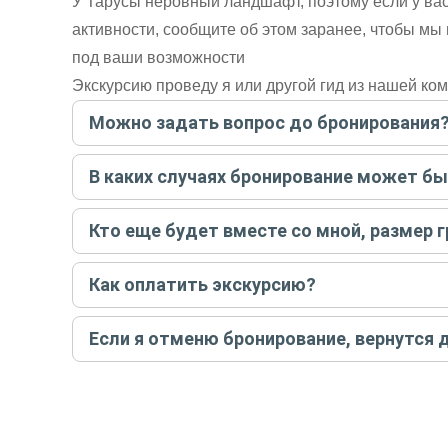
У Тарусы неровный ландшафт, поэтому если у ва
активности, сообщите об этом заранее, чтобы м
под ваши возможности
Экскурсию проведу я или другой гид из нашей ко
Можно задать вопрос до бронирования
Достаточно перейти по ссылке «Задать вопрос» и на
В каких случаях бронирование может б
бронируйте экскурсию.
Задать вопрос
.
Только в случае неблагоприятных погодных условий,
Кто еще будет вместе со мной, размер 
вас об отмене, а мы вернем предоплату на карту. Во
Если экскурсия индивидуальная, гид проведет встреч
Как оплатить экскурсию?
условий конкретной экскурсии.
Создайте заказ на удобную дату и время, и внесите
Если я отменю бронирование, вернутся 
контакты организатора и точное место встречи. Ос
Тогда платить организатору напрямую не требуется
При отмене за 48 часов или раньше мы вернем всю пр
остальные случаи возврата средств описаны в поли