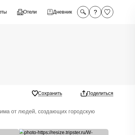
?
еты
Отели
Дневник
Сохранить
Поделиться
елима от людей, создающих городскую