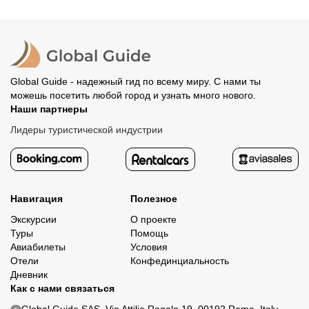
место встречи. Оставшуюся стоимость оплатите
вашего банка, обычно это занимает не более 72 часов.
организатору напрямую. В редких случаях оплата
Все остальные случаи возврата средств описаны в
полностью происходит на сайте. Тогда платить
политике возврата.
организатору напрямую не требуется.
Global Guide - надежный гид по всему миру. С нами ты
можешь посетить любой город и узнать много нового.
Наши партнеры
Лидеры туристической индустрии
Навигация
Полезное
Экскурсии
О проекте
Туры
Помощь
Авиабилеты
Условия
Отели
Конфединциальность
Дневник
Как с нами связаться