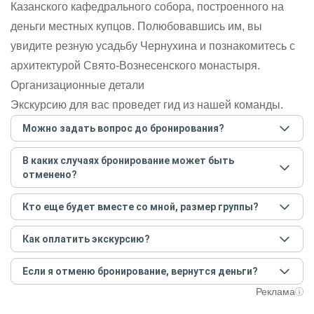
Казанского кафедрального собора, построенного на
деньги местных купцов. Полюбовавшись им, вы
увидите резную усадьбу Чернухина и познакомитесь с
архитектурой Свято-Вознесенского монастыря.
Организационные детали
Экскурсию для вас проведет гид из нашей команды.
Можно задать вопрос до бронирования?
Достаточно перейти по ссылке «Задать вопрос» и
В каких случаях бронирование может быть
написать гиду. Платить при этом не нужно. Сначала
отменено?
согласуйте с гидом интересующие вас вопросы и после
этого бронируйте экскурсию.
Задать вопрос
.
Только в случае неблагоприятных погодных условий,
Кто еще будет вместе со мной, размер группы?
например, если экскурсия на кораблике, а по прогнозу
погоды аномально-сильный ветер. При этом гид
Если экскурсия индивидуальная, гид проведет встречу
предупредит вас об отмене, а мы вернем предоплату на
Как оплатить экскурсию?
только для вас и вашей компании. Если групповая — на
карту. Во всех остальных случаях экскурсия состоится.
экскурсии будут другие участники, размер зависит от
Создайте заказ на удобную дату и время, и внесите
условий конкретной экскурсии.
Если я отменю бронирование, вернутся деньги?
предоплату как можно скорее, чтобы другие
путешественники не заняли ваше место. После этого
При отмене за 48 часов или раньше мы вернем всю
Реклама
вам станут доступны контакты организатора и точное
предоплату. Скорость возврата будет зависеть от