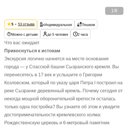
1
/
8
5
53 отзыва
Индивидуальная
Пешком
Можно с детьми
до 5 человек
2 часа
Что вас ожидает
Прикоснуться к истокам
Экскурсия логично начнется на месте основания
города — у Спасской башни Сызранского кремля. Вы
перенесетесь в 17 век и услышите о Григории
Козловском, который по указу царя Петра I построил на
реке Сызранке деревянный кремль. Почему сегодня от
некогда мощной оборонительной крепости осталась
только одна постройка? Вы узнаете об этом и увидите
достопримечательности кремлевского холма:
Рождественскую церковь и 6-метровый памятник