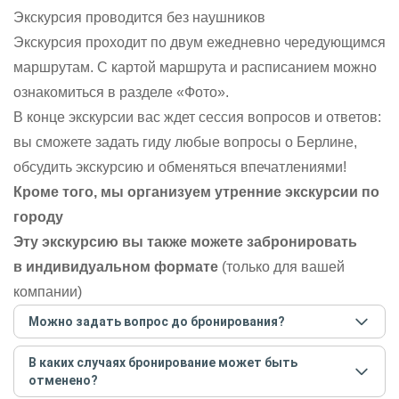
Экскурсия проводится без наушников
Экскурсия проходит по двум ежедневно чередующимся
маршрутам. С картой маршрута и расписанием можно
ознакомиться в разделе «Фото».
В конце экскурсии вас ждет сессия вопросов и ответов:
вы сможете задать гиду любые вопросы о Берлине,
обсудить экскурсию и обменяться впечатлениями!
Кроме того, мы организуем утренние экскурсии по
городу
Эту экскурсию вы также можете забронировать
в индивидуальном формате
(только для вашей
компании)
Можно задать вопрос до бронирования?
Достаточно перейти по ссылке «Задать вопрос» и
В каких случаях бронирование может быть
написать гиду. Платить при этом не нужно. Сначала
отменено?
согласуйте с гидом интересующие вас вопросы и после