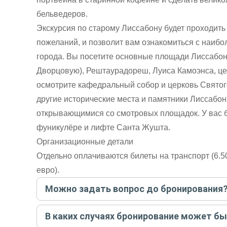
бельведеров.
Экскурсия по старому Лиссабону будет проходить 
пожеланий, и позволит вам ознакомиться с наиб
города. Вы посетите основные площади Лиссабо
Дворцовую), Рештаурадореш, Луиса Камоэнса, ц
осмотрите кафедральный собор и церковь Святого
другие исторические места и памятники Лиссабо
открывающимися со смотровых площадок. У вас б
фуникулёре и лифте Санта Жушта.
Организационные детали
Отдельно оплачиваются билеты на транспорт (6.50
евро).
Можно задать вопрос до бронирования
Достаточно перейти по ссылке «Задать вопрос» и на
В каких случаях бронирование может б
бронируйте экскурсию.
Задать вопрос
.