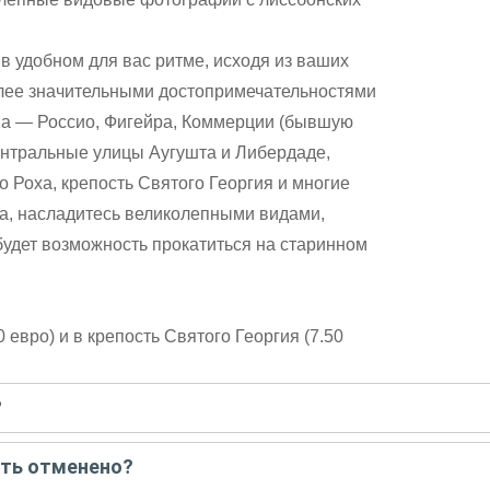
в удобном для вас ритме, исходя из ваших
олее значительными достопримечательностями
на — Россио, Фигейра, Коммерции (бывшую
ентральные улицы Аугушта и Либердаде,
 Роха, крепость Святого Георгия и многие
на, насладитесь великолепными видами,
удет возможность прокатиться на старинном
 евро) и в крепость Святого Георгия (7.50
?
писать гиду. Платить при этом не нужно. Сначала согласуйте с г
ыть отменено?