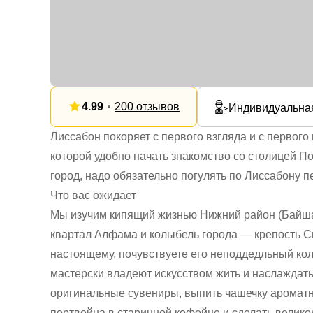
4.99
200 отзывов
Индивидуальна
Лиссабон покоряет с первого взгляда и с первого 
которой удобно начать знакомство со столицей П
город, надо обязательно погулять по Лиссабону п
Что вас ожидает
Мы изучим кипящий жизнью Нижний район (Байша
квартал Алфама и колыбель города — крепость Св
настоящему, почувствуете его неподдедльный коло
мастерски владеют искусством жить и наслаждат
оригинальные сувениры, выпить чашечку ароматн
портвейна в старинной кофейне и сделать велик