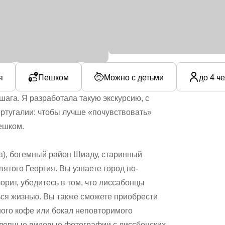
я
Пешком
Можно с детьми
до 4 ч
шага. Я разработала такую экскурсию, с
ортугалии: чтобы лучше «почувствовать»
ешком.
), богемный район Шиаду, старинный
ятого Георгия. Вы узнаете город по-
рит, убедитесь в том, что лиссабонцы
ься жизнью. Вы также сможете приобрести
ого кофе или бокал неповторимого
олепные видовые фотографии с лиссбонских