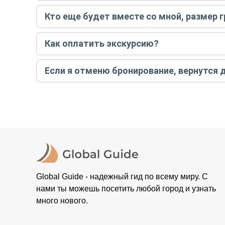
Только в случае неблагоприятных погодных условий,
Кто еще будет вместе со мной, размер 
вас об отмене, а мы вернем предоплату на карту. Во
Если экскурсия индивидуальная, гид проведет встреч
Как оплатить экскурсию?
условий конкретной экскурсии.
Создайте заказ на удобную дату и время, и внесите
Если я отменю бронирование, вернутся 
контакты организатора и точное место встречи. Ос
Тогда платить организатору напрямую не требуется
При отмене за 48 часов или раньше мы вернем всю пр
остальные случаи возврата средств описаны в поли
Global Guide - надежный гид по всему миру. С
нами ты можешь посетить любой город и узнать
много нового.