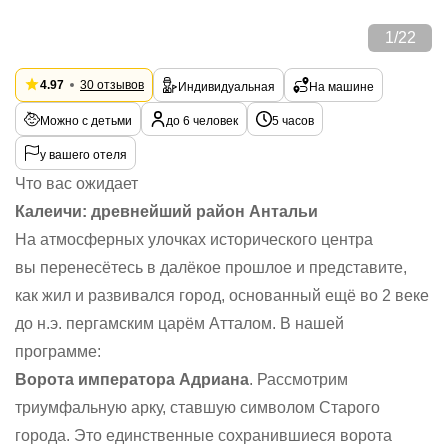
1
/
22
4.97
30 отзывов
Индивидуальная
На машине
Можно с детьми
до 6 человек
5 часов
у вашего отеля
Что вас ожидает
Калеичи: древнейший район Антальи
На атмосферных улочках исторического центра
вы перенесётесь в далёкое прошлое и представите,
как жил и развивался город, основанный ещё во 2 веке
до н.э. пергамским царём Атталом. В нашей
программе:
Ворота императора Адриана
. Рассмотрим
триумфальную арку, ставшую символом Старого
города. Это единственные сохранившиеся ворота